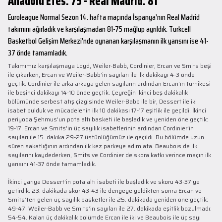
Anadolu Efes: 75 - Real Madrid: 81
Euroleague Normal Sezon 14. hafta maçında İspanya’nın Real Madrid
takımını ağırladık ve karşılaşmadan 81-75 mağlup ayrıldık. Turkcell
Basketbol Gelişim Merkezi’nde oynanan karşılaşmanın ilk yarısını ise 41-
37 önde tamamladık.
Takımımız karşılaşmaya Loyd, Weiler-Babb, Cordinier, Ercan ve Smits beşi
ile çıkarken, Ercan ve Weiler-Babb’in sayıları ile ilk dakikayı 4-3 önde
geçtik. Cordinier ile arka arkaya gelen sayıların ardından Ercan’ın turnikesi
ile beşinci dakikayı 14-10 önde geçtik. Çeyreğin ikinci beş dakikalık
bölümünde serbest atış çizgisinde Weiler-Babb ile bir, Dessert ile iki
isabet bulduk ve mücadelenin ilk 10 dakikası 17-17 eşitlik ile geçildi. İkinci
periyoda Şehmus’un pota altı basketi ile başladık ve yeniden öne geçtik:
19-17. Ercan ve Smits’in üç sayılık isabetlerinin ardından Cordinier’in
sayıları ile 15. dakika 29-27 üstünlüğümüz ile geçildi. Bu bölümde uzun
süren sakatlığının ardından ilk kez parkeye adım ata. Beaubois de ilk
sayılarını kaydederken, Smits ve Cordinier de skora katkı verince maçın ilk
yarısını 41-37 önde tamamladık.
İkinci yarıya Dessert’in pota altı isabeti ile başladık ve skoru 43-37’ye
getirdik. 23. dakikada skor 43-43 ile dengeye geldikten sonra Ercan ve
Smits’ten gelen üç sayılık basketler ile 25. dakikada yeniden öne geçtik:
49-47. Weiler-Babb ve Smits’in sayıları ile 27. dakikada eşitlik bozulmadı:
54-54. Kalan üç dakikalık bölümde Ercan ile iki ve Beaubois ile üç sayı