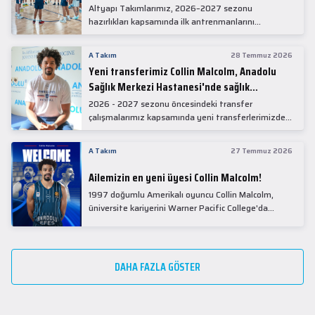
Altyapı Takımlarımız, 2026–2027 sezonu
hazırlıkları kapsamında ilk antrenmanlarını
gerçekleştirdi.
A Takım
28 Temmuz 2026
Yeni transferimiz Collin Malcolm, Anadolu
Sağlık Merkezi Hastanesi'nde sağlık
kontrolünden geçti.
2026 - 2027 sezonu öncesindeki transfer
çalışmalarımız kapsamında yeni transferlerimizden
Collin Malcolm, bugün partnerimiz Anadolu Sağlık
Merkezi Hastanesi'nde kapsamlı sağlık
A Takım
27 Temmuz 2026
kontrollerinden geçti.
Ailemizin en yeni üyesi Collin Malcolm!
1997 doğumlu Amerikalı oyuncu Collin Malcolm,
üniversite kariyerini Warner Pacific College'da
tamamladıktan sonra profesyonel kariyerine
Gürcistan'da başladı.
DAHA FAZLA GÖSTER