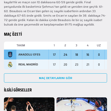
kaydettik ve maçın son 10 dakikasına 60-59 geride girdik. Final
periyodunda ilk basketimiz Şehmus’tan geldi ve yeniden öne geçtik: 61-
60. Beaubois ve Ercan’dan gelen üç sayılık isabetlerin ardından 33.
dakikaya 67-65 önde girdik. Smits ve Ercan’ın sayıları ile 38. dakikaya 74-
72 geride girdik. Kalan iki dakika içinde Beaubois ile bir üç sayılık isabet
bulsak da öne geçemedik ve karşılaşmadan 81-75 mağlup ayrıldık.
MAÇ ÖZETİ
TAKIM
1
2
3
4
UZ
M
17
24
18
16
0
7
ANADOLU EFES
17
20
23
21
0
8
REAL MADRID
MAÇ DETAYLARINI GÖR
İLGİLİ GÖRSELLER