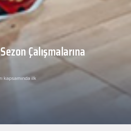
Malcolm, Anadolu Sağlık
ğlık kontrolünden
arımız kapsamında yeni
miz Anadolu Sağlık Merkezi
i.