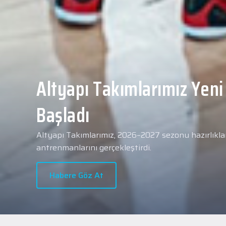
Yeni transferimiz Collin 
Merkezi Hastanesi'nde sa
geçti.
2026 - 2027 sezonu öncesindeki transfer çalışmal
transferlerimizden Collin Malcolm, bugün partneri
Hastanesi'nde kapsamlı sağlık kontrollerinden geçt
Habere Göz At