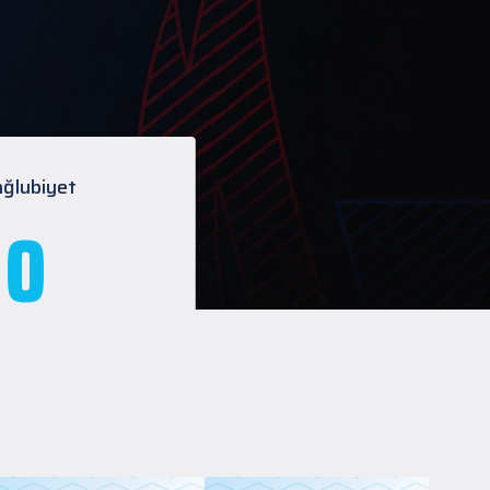
ğlubiyet
0