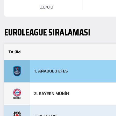
0.0/0.0
EUROLEAGUE
SIRALAMASI
TAKIM
1. ANADOLU EFES
2. BAYERN MÜNIH