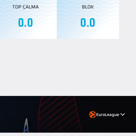
TOP ÇALMA
BLOK
0.0
0.0
EuroLeague