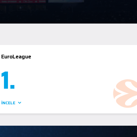
EuroLeague
1
.
İNCELE