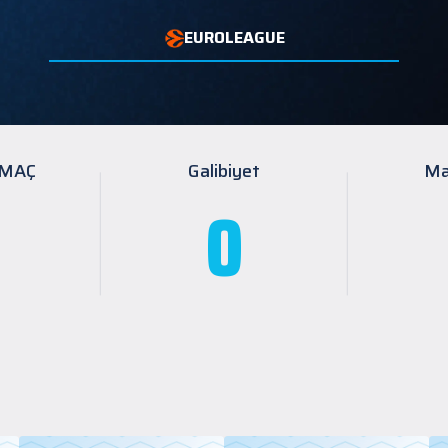
EUROLEAGUE
 MAÇ
Galibiyet
Ma
0