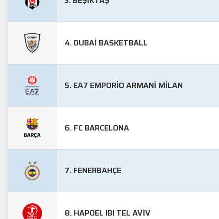
3. BEŞIKTAŞ
4. DUBAI BASKETBALL
5. EA7 EMPORIO ARMANI MILAN
6. FC BARCELONA
7. FENERBAHÇE
8. HAPOEL IBI TEL AVIV