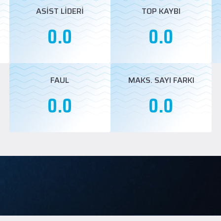
ASİST LİDERİ
TOP KAYBI
0.0
0.0
FAUL
MAKS. SAYI FARKI
0.0
0.0