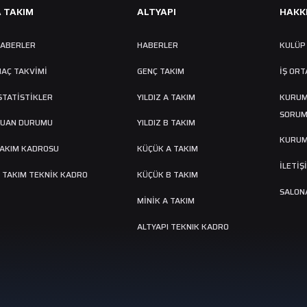
A TAKIM
ALTYAPI
HAKK
ABERLER
HABERLER
KULÜP
AÇ TAKVIMI
GENÇ TAKIM
İŞ ORT
STATİSTİKLER
YILDIZ A TAKIM
KURUM
SORUM
UAN DURUMU
YILDIZ B TAKIM
KURUM
AKIM KADROSU
KÜÇÜK A TAKIM
İLETİŞ
 TAKIM TEKNİK KADRO
KÜÇÜK B TAKIM
SALONA
MINIK A TAKIM
ALTYAPI TEKNIK KADRO