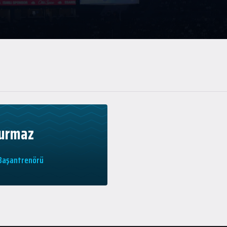
urmaz
 Başantrenörü