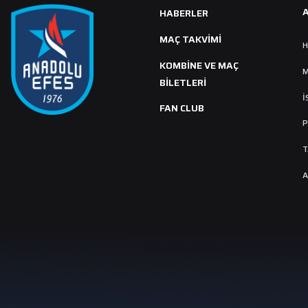
HABERLER
MAÇ TAKVIMI
H
KOMBİNE VE MAÇ
M
BİLETLERİ
İ
FAN CLUB
P
T
A