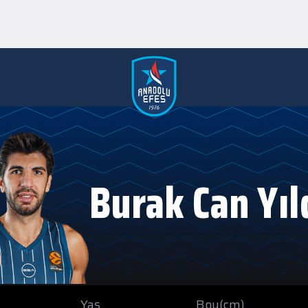
Burak Can Yıld
Yaş
Boy(cm)