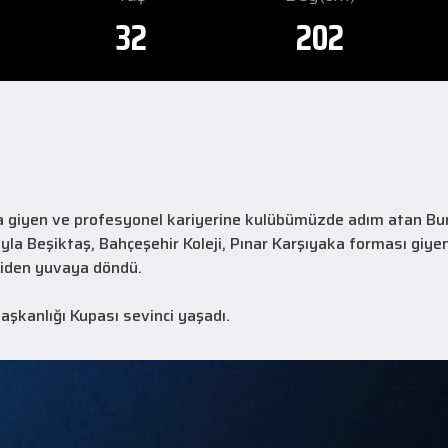
32
202
 giyen ve profesyonel kariyerine kulübümüzde adım atan Burak
la Beşiktaş, Bahçeşehir Koleji, Pınar Karşıyaka forması giye
niden yuvaya döndü.
kanlığı Kupası sevinci yaşadı.