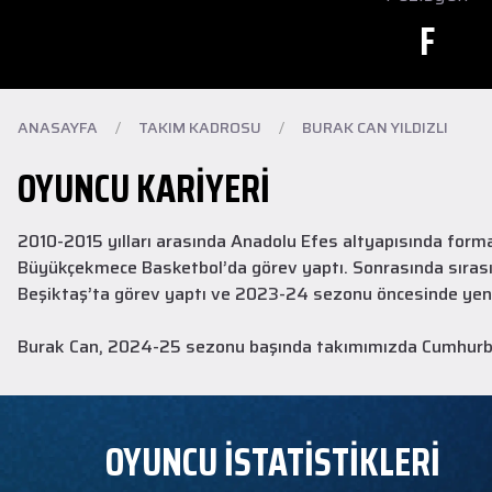
F
ANASAYFA
/
TAKIM KADROSU
/
BURAK CAN YILDIZLI
OYUNCU KARIYERI
2010-2015 yılları arasında Anadolu Efes altyapısında forma
Büyükçekmece Basketbol’da görev yaptı. Sonrasında sırasıy
Beşiktaş’ta görev yaptı ve 2023-24 sezonu öncesinde ye
Burak Can, 2024-25 sezonu başında takımımızda Cumhurbaş
OYUNCU İSTATİSTİKLERİ