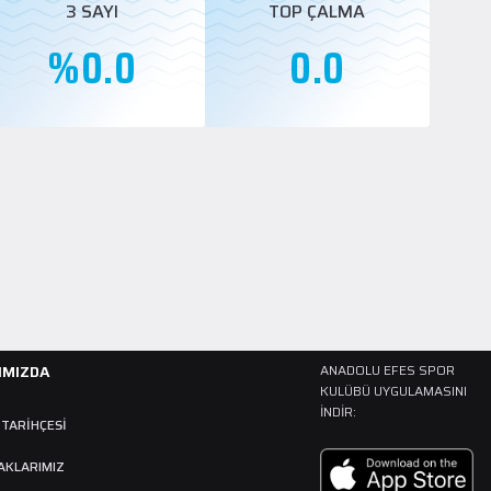
3 SAYI
TOP ÇALMA
%0.0
0.0
IMIZDA
ANADOLU EFES SPOR
KULÜBÜ UYGULAMASINI
İNDIR:
 TARIHÇESI
AKLARIMIZ