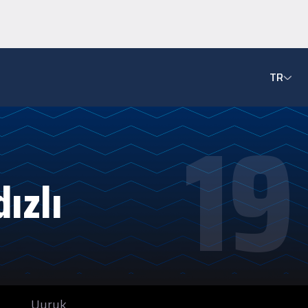
TR
19
ızlı
Uyruk