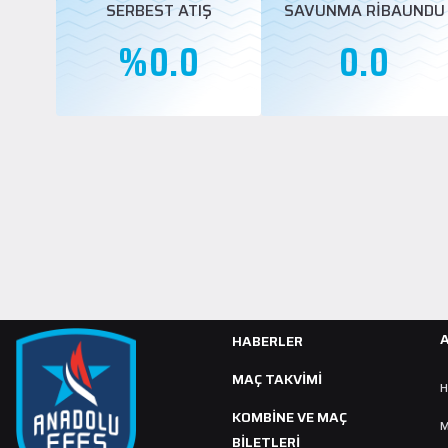
SERBEST ATIŞ
SAVUNMA RİBAUNDU
%0.0
0.0
HABERLER
MAÇ TAKVIMI
H
KOMBİNE VE MAÇ
M
BİLETLERİ