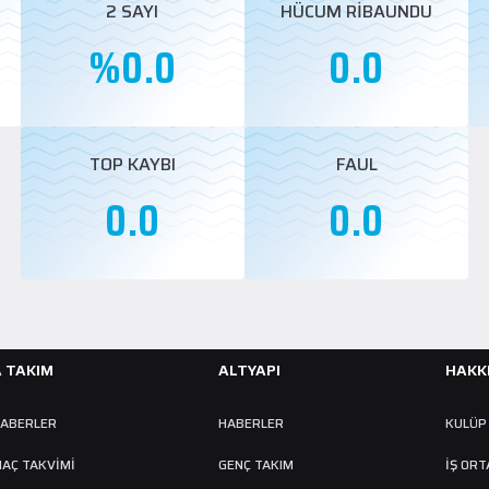
2 SAYI
HÜCUM RİBAUNDU
%0.0
0.0
TOP KAYBI
FAUL
0.0
0.0
A TAKIM
ALTYAPI
HAKK
ABERLER
HABERLER
KULÜP
AÇ TAKVIMI
GENÇ TAKIM
İŞ ORT