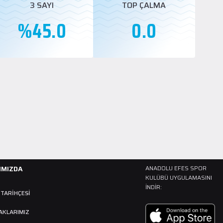
3 SAYI
TOP ÇALMA
%45.0
0.0
IMIZDA
ANADOLU EFES SPOR
KULÜBÜ UYGULAMASINI
İNDIR:
 TARIHÇESI
AKLARIMIZ