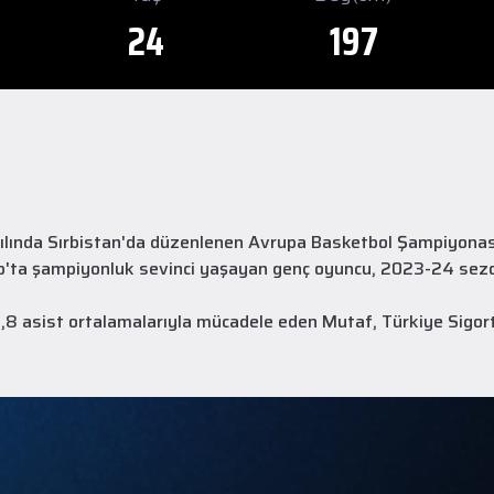
24
197
lında Sırbistan'da düzenlenen Avrupa Basketbol Şampiyonası'nd
up'ta şampiyonluk sevinci yaşayan genç oyuncu, 2023-24 sez
,8 asist ortalamalarıyla mücadele eden Mutaf, Türkiye Sigort