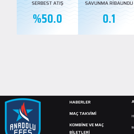
SERBEST ATIŞ
SAVUNMA RİBAUNDU
%50.0
0.1
HABERLER
MAÇ TAKVIMI
H
KOMBİNE VE MAÇ
M
BİLETLERİ