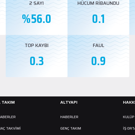
2 SAYI
HÜCUM RİBAUNDU
%56.0
0.1
TOP KAYBI
FAUL
0.3
0.9
A TAKIM
ALTYAPI
HAKK
ABERLER
HABERLER
KULÜP
AÇ TAKVIMI
GENÇ TAKIM
İŞ ORT