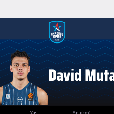
David Mut
Yaş
Boy(cm)