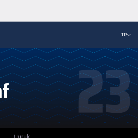
TR
23
af
Uyruk