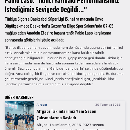
Pablo Laso: “İkinci Yarıdaki Performansımız
İstediğimiz Seviyede Değildi...”
Türkiye Sigorta Basketbol Süper Ligi 15. hafta maçında Onvo
Büyükçekmece Basketbol’u Gazanfer Bilge Spor Salonu’nda 87-85
mağlup eden Anadolu Efes’te başantrenör Pablo Laso karşılaşma
sonrasında görüşlerini şöyle açıkladı:
“Bence ilk yarıda hem savunmada hem de hücumda oyunu çok iyi kontrol
ettik. Ancak rakibimizin de savunmamıza karşı farklı bir taktik
deneyeceğini biliyorduk. Onlar da bunu yapıp maça geri döndü. Bizim için
hem savunmada hem de hücumda sonuna kadar mücadele etmek çok
önemli. Bazı oyuncularımız 'Galibiyet galibiyettir' şeklinde düşünebilir, bu
doğru. Ama çok iyi bir ilk yarı ve çok kötü bir ikinci yarı oynadık. Bu durumu
geliştirmemiz gerekiyor. İkinci yarıda enerjimiz düştü, yorulduk. İkinci
yarıdaki performansımız istediğimiz seviyede değildi.”
DİĞER HABERLER
Altyapı
30 Temmuz 2026
Altyapı Takımlarımız Yeni Sezon
Çalışmalarına Başladı
Altyapı Takımlarımız, 2026–2027 sezonu