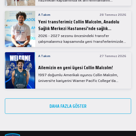
hazırlıkları kapsamında ilk antrenmanlarını
gerçekleştirdi.
A Takım
28 Temmuz 2026
Yeni transferimiz Collin Malcolm, Anadolu
Sağlık Merkezi Hastanesi'nde sağlık
kontrolünden geçti.
2026 - 2027 sezonu öncesindeki transfer
çalışmalarımız kapsamında yeni transferlerimizden
Collin Malcolm, bugün partnerimiz Anadolu Sağlık
Merkezi Hastanesi'nde kapsamlı sağlık
A Takım
27 Temmuz 2026
kontrollerinden geçti.
Ailemizin en yeni üyesi Collin Malcolm!
1997 doğumlu Amerikalı oyuncu Collin Malcolm,
üniversite kariyerini Warner Pacific College'da
tamamladıktan sonra profesyonel kariyerine
Gürcistan'da başladı.
DAHA FAZLA GÖSTER