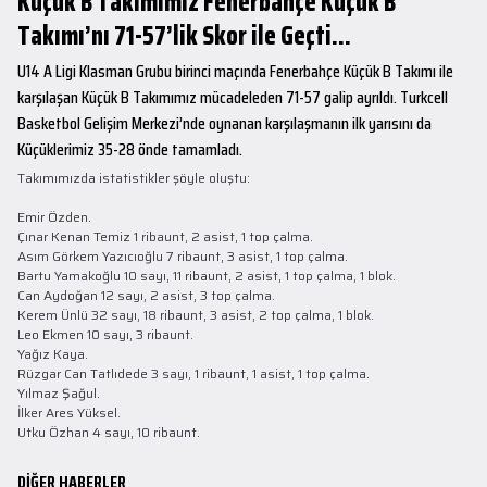
Küçük B Takımımız Fenerbahçe Küçük B
Takımı’nı 71-57’lik Skor ile Geçti...
U14 A Ligi Klasman Grubu birinci maçında Fenerbahçe Küçük B Takımı ile
karşılaşan Küçük B Takımımız mücadeleden 71-57 galip ayrıldı. Turkcell
Basketbol Gelişim Merkezi’nde oynanan karşılaşmanın ilk yarısını da
Küçüklerimiz 35-28 önde tamamladı.
Takımımızda istatistikler şöyle oluştu:
Emir Özden.
Çınar Kenan Temiz 1 ribaunt, 2 asist, 1 top çalma.
Asım Görkem Yazıcıoğlu 7 ribaunt, 3 asist, 1 top çalma.
Bartu Yamakoğlu 10 sayı, 11 ribaunt, 2 asist, 1 top çalma, 1 blok.
Can Aydoğan 12 sayı, 2 asist, 3 top çalma.
Kerem Ünlü 32 sayı, 18 ribaunt, 3 asist, 2 top çalma, 1 blok.
Leo Ekmen 10 sayı, 3 ribaunt.
Yağız Kaya.
Rüzgar Can Tatlıdede 3 sayı, 1 ribaunt, 1 asist, 1 top çalma.
Yılmaz Şağul.
İlker Ares Yüksel.
Utku Özhan 4 sayı, 10 ribaunt.
DİĞER HABERLER