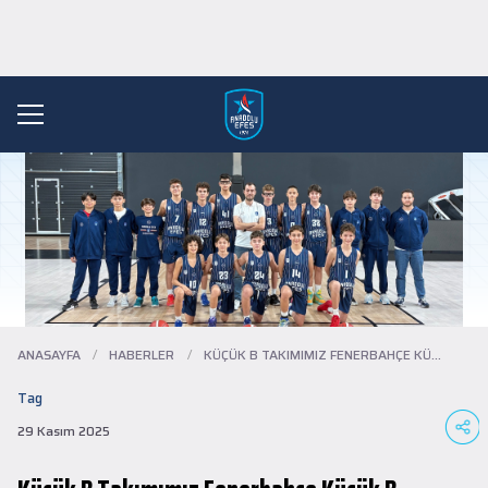
ANASAYFA
/
HABERLER
/
KÜÇÜK B TAKIMIMIZ FENERBAHÇE KÜÇÜK B TAK...
Tag
29 Kasım 2025