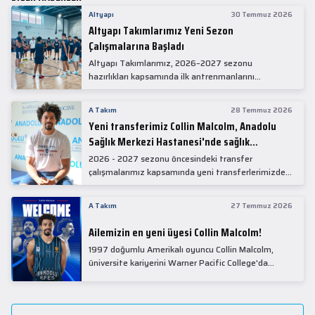
Altyapı
30 Temmuz 2026
Altyapı Takımlarımız Yeni Sezon
Çalışmalarına Başladı
Altyapı Takımlarımız, 2026–2027 sezonu
hazırlıkları kapsamında ilk antrenmanlarını
gerçekleştirdi.
A Takım
28 Temmuz 2026
Yeni transferimiz Collin Malcolm, Anadolu
Sağlık Merkezi Hastanesi'nde sağlık
kontrolünden geçti.
2026 - 2027 sezonu öncesindeki transfer
çalışmalarımız kapsamında yeni transferlerimizden
Collin Malcolm, bugün partnerimiz Anadolu Sağlık
Merkezi Hastanesi'nde kapsamlı sağlık
A Takım
27 Temmuz 2026
kontrollerinden geçti.
Ailemizin en yeni üyesi Collin Malcolm!
1997 doğumlu Amerikalı oyuncu Collin Malcolm,
üniversite kariyerini Warner Pacific College'da
tamamladıktan sonra profesyonel kariyerine
Gürcistan'da başladı.