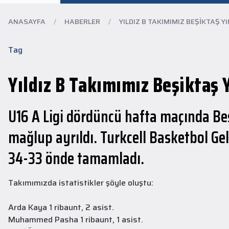
ANASAYFA
/
HABERLER
/
YILDIZ B TAKIMIMIZ BEŞIKTAŞ YIL
Tag
Yıldız B Takımımız Beşiktaş Y
U16 A Ligi dördüncü hafta maçında Beş
mağlup ayrıldı. Turkcell Basketbol Ge
34-33 önde tamamladı.
Takımımızda istatistikler şöyle oluştu:
Arda Kaya 1 ribaunt, 2 asist.
Muhammed Pasha 1 ribaunt, 1 asist.