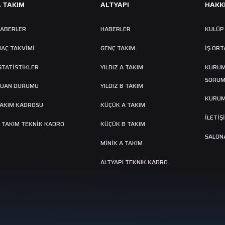
A TAKIM
ALTYAPI
HAKK
ABERLER
HABERLER
KULÜP
AÇ TAKVIMI
GENÇ TAKIM
İŞ ORT
STATİSTİKLER
YILDIZ A TAKIM
KURUM
SORUM
UAN DURUMU
YILDIZ B TAKIM
KURUM
AKIM KADROSU
KÜÇÜK A TAKIM
İLETİŞ
 TAKIM TEKNİK KADRO
KÜÇÜK B TAKIM
SALONA
MINIK A TAKIM
ALTYAPI TEKNIK KADRO