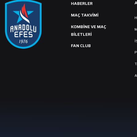
HABERLER
MAÇ TAKVIMI
H
KOMBİNE VE MAÇ
M
BİLETLERİ
İ
FAN CLUB
P
T
A