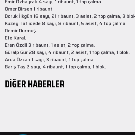
Emir Özbayrak 4 sayı, 1 ribaunt, 1 top çalma.
Ömer Birsen 1 ribaunt.
Doruk İlkgün 18 sayı, 21 ribaunt, 3 asist, 2 top çalma, 3 blo
Kuzey Tatlıdede 8 sayı, 8 ribaunt, 5 asist, 4 top çalma.
Demir Durmuş.
Efe Karal.
Eren Özdil 3 ribaunt, 1 asist, 2 top çalma.
Altyapı
30 Temmuz 2026
Güralp Gür 28 sayı, 4 ribaunt, 2 asist, 1 top çalma, 1 blok.
Altyapı Takımlarımız Yeni Sezon
Arda Özcan 1 sayı, 3 ribaunt, 1 top çalma.
Çalışmalarına Başladı
Barış Taş 2 sayı, 4 ribaunt, 1 top çalma, 1 blok.
Altyapı Takımlarımız, 2026–2027 sezonu hazırlıkları kapsamında ilk
DİĞER HABERLER
antrenmanlarını gerçekleştirdi.
DEVAMINI OKU