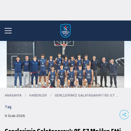
ANASAYFA
/
HABERLER
/
GENÇLERIMIZ GALATASARAY’I 85-57 MAĞLUP E...
Tag
9 Ocak 2026