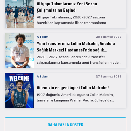
Altyapı Takımlarımız Yeni Sezon
Çalışmalarına Başladı
Altyapı Takımlarımız, 2026–2027 sezonu
hazırlıkları kapsamında ilk antrenmanlarını
gerçekleştirdi.
A Takım
28 Temmuz 2026
Yeni transferimiz Collin Malcolm, Anadolu
Sağlık Merkezi Hastanesi'nde sağlık
kontrolünden geçti.
2026 - 2027 sezonu öncesindeki transfer
çalışmalarımız kapsamında yeni transferlerimizden
Collin Malcolm, bugün partnerimiz Anadolu Sağlık
Merkezi Hastanesi'nde kapsamlı sağlık
A Takım
27 Temmuz 2026
kontrollerinden geçti.
Ailemizin en yeni üyesi Collin Malcolm!
1997 doğumlu Amerikalı oyuncu Collin Malcolm,
üniversite kariyerini Warner Pacific College'da
tamamladıktan sonra profesyonel kariyerine
Gürcistan'da başladı.
DAHA FAZLA GÖSTER