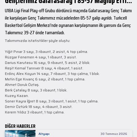
Gençlerimiz Galatasaray’ı 85-57 Mağlup Etti...
U18A Ligi Final Play-off Grubu dördüncü maçında Galatasaray Genç Takımı
ile karşılaşan Genç Takımımız mücadeleden 85-57 galip ayrıldı. Turkcell
Basketbol Gelişim Merkezi’nde oynanan karşılaşmanın ilk yarısını da Genç
Takımımız 39-27 önde tamamladı.
Takımımızda istatistikler şöyle oluştu:
Yiğit Pınar 3 sayı, 3 ribaunt, 2 asist, 4 top çalma.
Rüzgar Fenemen 4 sayı, 1 ribaunt, 3 asist.
Darius Karutasu 16 sayı, 9 ribaunt, 5 asist, 2 blok.
Reşit Kemal Tanrıver 8 sayı, 4 ribaunt, 1 asist.
Erdinç Alex Koyun 14 sayı, 7 ribaunt, 3 top çalma, 1 blok.
Metin Ege Kıvanç 6 sayı, 2 ribaunt, 1 top çalma.
Ahmet Doruk Öztaş.
Berk Çatalay 8 sayı, 3 ribaunt, 1 blok.
Kuzey Kazan.
Soner Kayra İğret 8 sayı, 3 ribaunt, 1 asist, 1 top çalma.
Demir Öztürk 18 sayı, 4 ribaunt, 3 asist.
Kerem Yıldız 3 ribaunt, 1 top çalma.
DİĞER HABERLER
Altyapı
30 Temmuz 2026