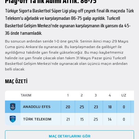
Play-off’ta İlk Adımı Attık: 86-75
Türkiye Sigorta Basketbol Süper Ligi play-off çeyrek final ilk maçında Türk
Telekom’u ağırladık ve karşılaşmadan 86-75 galip ayrıldık. Turkcell
Basketbol Gelişim Merkezi’nde oynanan karşılaşmanın ilk yarısını da 45-
36 önde tamamladık.
Bu sonucun ardından seride 1-0 öne geçtik. Serinin ikinci maçı 29 Mayıs
Cuma günü Ankara’da oynanacak. Bu karşılaşmadan da galibiyet ile
ayrıldığımız takdirde yarı finale yükseleceğiz. Bu maçı kaybetmemiz
halinde ise yarı finale çıkacak olan takım 31 Mayıs Pazar günü Turkcell
Basketbol Gelişim Merkezi’nde oynanacak olan üçüncü maçın ardından
belli olacak.
MAÇ ÖZETİ
TAKIM
1
2
3
4
UZ
M
20
25
23
18
0
8
ANADOLU EFES
21
15
25
14
0
7
TÜRK TELEKOM
MAÇ DETAYLARINI GÖR