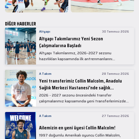
DİĞER HABERLER
Altyapı
30 Temmuz 2026
Altyapı Takımlarımız Yeni Sezon
Çalışmalarına Başladı
Altyapı Takımlarımız, 2026–2027 sezonu
hazırlıkları kapsamında ilk antrenmanlarını
gerçekleştirdi.
A Takım
28 Temmuz 2026
Yeni transferimiz Collin Malcolm, Anadolu
Sağlık Merkezi Hastanesi'nde sağlık
kontrolünden geçti.
2026 - 2027 sezonu öncesindeki transfer
çalışmalarımız kapsamında yeni transferlerimizden
Collin Malcolm, bugün partnerimiz Anadolu Sağlık
Merkezi Hastanesi'nde kapsamlı sağlık
A Takım
27 Temmuz 2026
kontrollerinden geçti.
Ailemizin en yeni üyesi Collin Malcolm!
1997 doğumlu Amerikalı oyuncu Collin Malcolm,