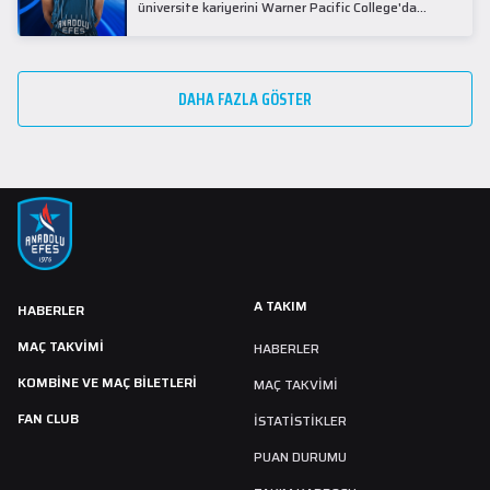
üniversite kariyerini Warner Pacific College'da
tamamladıktan sonra profesyonel kariyerine
Gürcistan'da başladı.
DAHA FAZLA GÖSTER
A TAKIM
HABERLER
MAÇ TAKVIMI
HABERLER
KOMBİNE VE MAÇ BİLETLERİ
MAÇ TAKVIMI
FAN CLUB
İSTATİSTİKLER
PUAN DURUMU