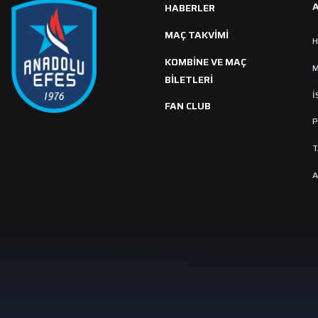
HABERLER
MAÇ TAKVIMI
H
KOMBİNE VE MAÇ
M
BİLETLERİ
İ
FAN CLUB
P
T
A