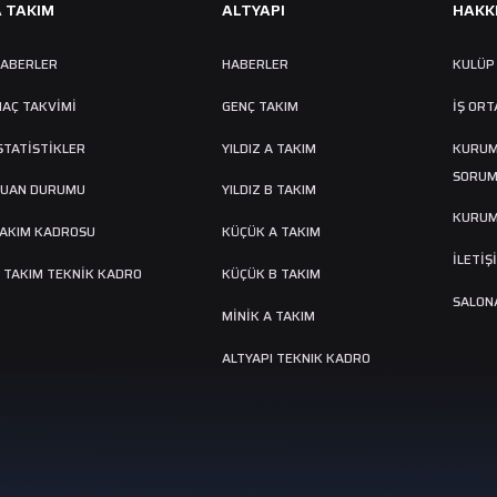
A TAKIM
ALTYAPI
HAKK
ABERLER
HABERLER
KULÜP
AÇ TAKVIMI
GENÇ TAKIM
İŞ ORT
STATİSTİKLER
YILDIZ A TAKIM
KURUM
SORUM
UAN DURUMU
YILDIZ B TAKIM
KURUM
AKIM KADROSU
KÜÇÜK A TAKIM
İLETİŞ
 TAKIM TEKNİK KADRO
KÜÇÜK B TAKIM
SALONA
MINIK A TAKIM
ALTYAPI TEKNIK KADRO