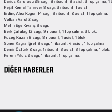
Darius Karutasu 25 sayı, 8 ribaunt, 8 asist, 3 top çalma, 1 
Reşit Kemal Tanrıver 8 sayı, 3 ribaunt, 1 asist.
Erdinç Alex Koyun 14 sayı, 9 ribaunt, 2 asist, 1 top çalma.
Volkan Varol 2 sayı.
Metin Ege Kıvanç 9 sayı.
Berk Çatalay 13 sayı, 9 ribaunt, 1 top çalma, 3 blok.
Kuzey Kazan 8 sayı, 8 ribaunt, 1 asist, 1 blok.
Altyapı
30 Temmuz 2026
Soner Kayra İğret 8 sayı, 1 ribaunt, 4 asist, 1 top çalma.
Altyapı Takımlarımız Yeni Sezon
Demir Öztürk 2 sayı, 1 ribaunt, 3 asist, 3 top çalma, 1 blok.
Çalışmalarına Başladı
Kerem Yıldız 2 sayı, 1 ribaunt, 1 top çalma.
Altyapı Takımlarımız, 2026–2027 sezonu hazırlıkları kapsamında ilk
DİĞER HABERLER
antrenmanlarını gerçekleştirdi.
DEVAMINI OKU