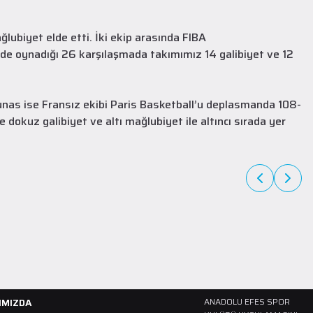
lubiyet elde etti. İki ekip arasında FIBA
’de oynadığı 26 karşılaşmada takımımız 14 galibiyet ve 12
nas ise Fransız ekibi Paris Basketball’u deplasmanda 108-
A Takım
27 Temmuz 2026
 dokuz galibiyet ve altı mağlubiyet ile altıncı sırada yer
Ailemizin en yeni üyesi Collin Malcolm!
1997 doğumlu Amerikalı oyuncu Collin Malcolm, üniversite kariyerini
Warner Pacific College'da tamamladıktan sonra profesyonel
kariyerine Gürcistan'da başladı.
DEVAMINI OKU
IMIZDA
ANADOLU EFES SPOR