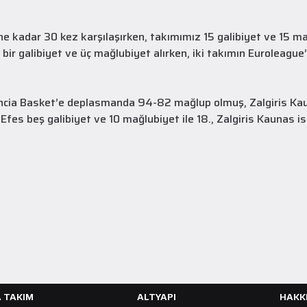
 kadar 30 kez karşılaşırken, takımımız 15 galibiyet ve 15 mağ
r galibiyet ve üç mağlubiyet alırken, iki takımın Euroleague
A Takım
28 Temmuz 2026
encia Basket’e deplasmanda 94-82 mağlup olmuş, Zalgiris Kau
Yeni transferimiz Collin Malcolm, Anadolu
es beş galibiyet ve 10 mağlubiyet ile 18., Zalgiris Kaunas ise
Sağlık Merkezi Hastanesi'nde sağlık
kontrolünden geçti.
2026 - 2027 sezonu öncesindeki transfer çalışmalarımız kapsamında
yeni transferlerimizden Collin Malcolm, bugün partnerimiz Anadolu
Sağlık Merkezi Hastanesi'nde kapsamlı sağlık kontrollerinden geçti.
DEVAMINI OKU
A TAKIM
ALTYAPI
HAKK