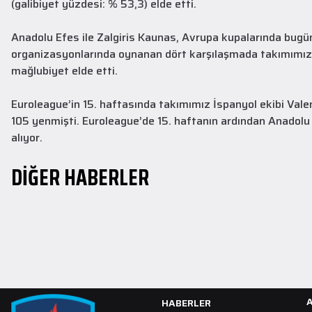
(galibiyet yüzdesi: % 53,3) elde etti.
Anadolu Efes ile Zalgiris Kaunas, Avrupa kupalarında bugüne
organizasyonlarında oynanan dört karşılaşmada takımımız bi
mağlubiyet elde etti.
Altyapı
30 Temmuz 2026
Euroleague’in 15. haftasında takımımız İspanyol ekibi Val
Altyapı Takımlarımız Yeni Sezon
105 yenmişti. Euroleague’de 15. haftanın ardından Anadolu Ef
Çalışmalarına Başladı
alıyor.
Altyapı Takımlarımız, 2026–2027 sezonu hazırlıkları kapsamında ilk
DİĞER HABERLER
antrenmanlarını gerçekleştirdi.
DEVAMINI OKU
HABERLER