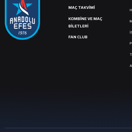
MAÇ TAKVIMI
H
KOMBİNE VE MAÇ
M
BİLETLERİ
İ
FAN CLUB
P
T
A