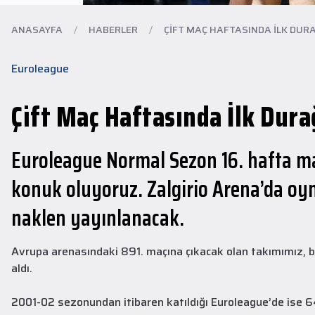
ANASAYFA
/
HABERLER
/
ÇIFT MAÇ HAFTASINDA İLK DURA
Euroleague
Çift Maç Haftasında İlk Dura
Euroleague Normal Sezon 16. hafta ma
konuk oluyoruz. Zalgirio Arena’da oy
naklen yayınlanacak.
Avrupa arenasındaki 891. maçına çıkacak olan takımımız, b
aldı.
2001-02 sezonundan itibaren katıldığı Euroleague’de ise 