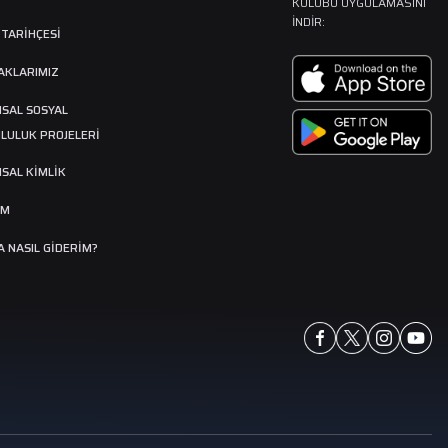
KULÜBÜ UYGULAMASINI
İNDIR:
 TARIHÇESI
AKLARIMIZ
SAL SOSYAL
LULUK PROJELERİ
SAL KİMLİK
İM
 NASIL GIDERIM?