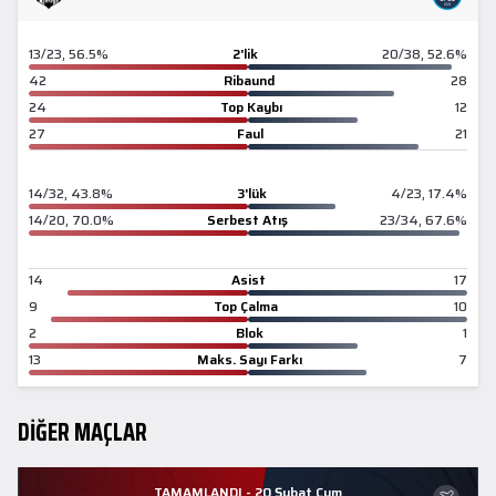
13/23, 56.5%
2'lik
20/38, 52.6%
42
Ribaund
28
24
Top Kaybı
12
27
Faul
21
14/32, 43.8%
3'lük
4/23, 17.4%
14/20, 70.0%
Serbest Atış
23/34, 67.6%
14
Asist
17
9
Top Çalma
10
2
Blok
1
13
Maks. Sayı Farkı
7
DİĞER MAÇLAR
TAMAMLANDI - 20 Şubat Cum