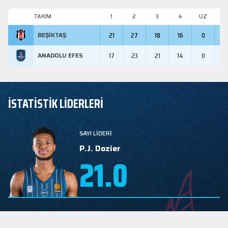
TAKIM
1
2
3
4
UZ
M
21
27
18
16
0
8
BEŞIKTAŞ
17
23
21
14
0
7
ANADOLU EFES
İSTATİSTİK LİDERLERİ
SAYI LİDERİ
P.J. Dozier
21.0