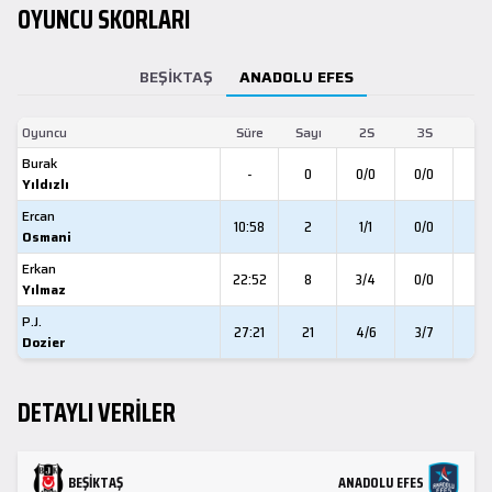
OYUNCU SKORLARI
BEŞIKTAŞ
ANADOLU EFES
Oyuncu
Süre
Sayı
2S
3S
SA
Burak
-
0
0/0
0/0
0
Yıldızlı
Ercan
10:58
2
1/1
0/0
0
Osmani
Erkan
22:52
8
3/4
0/0
2
Yılmaz
P.J.
27:21
21
4/6
3/7
4
Dozier
DETAYLI VERİLER
BEŞIKTAŞ
ANADOLU EFES