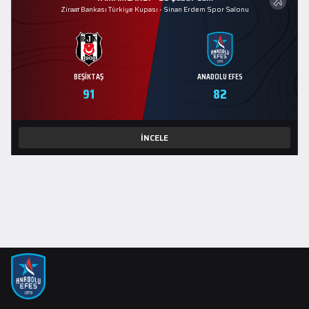
Ziraat Bankası Türkiye Kupası
-
Sinan Erdem Spor Salonu
BEŞIKTAŞ
ANADOLU EFES
91
82
İNCELE