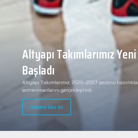
Yeni transferimiz Collin 
Merkezi Hastanesi'nde sa
geçti.
2026 - 2027 sezonu öncesindeki transfer çalışmal
transferlerimizden Collin Malcolm, bugün partneri
Hastanesi'nde kapsamlı sağlık kontrollerinden geçt
Habere Göz At