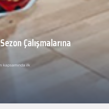
Malcolm, Anadolu Sağlık
ğlık kontrolünden
arımız kapsamında yeni
miz Anadolu Sağlık Merkezi
i.