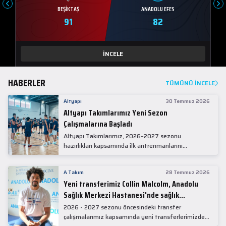
BEŞIKTAŞ
ANADOLU EFES
91
82
İNCELE
HABERLER
TÜMÜNÜ İNCELE
Altyapı
30 Temmuz 2026
Altyapı Takımlarımız Yeni Sezon
Çalışmalarına Başladı
Altyapı Takımlarımız, 2026–2027 sezonu
hazırlıkları kapsamında ilk antrenmanlarını
gerçekleştirdi.
A Takım
28 Temmuz 2026
Yeni transferimiz Collin Malcolm, Anadolu
Sağlık Merkezi Hastanesi'nde sağlık
kontrolünden geçti.
2026 - 2027 sezonu öncesindeki transfer
çalışmalarımız kapsamında yeni transferlerimizden