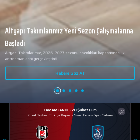
Altyapı Takımlarımız Yeni Sezon Çalışmalarına
Başladı
Altyapı Takımlarımız, 2026–2027 sezonu hazırlıkları kapsamında ilk
antrenmanlarını gerçekleştirdi.
Habere Göz At
TAMAMLANDI - 20 Şubat Cum
Ziraat Bankası Türkiye Kupası
-
Sinan Erdem Spor Salonu