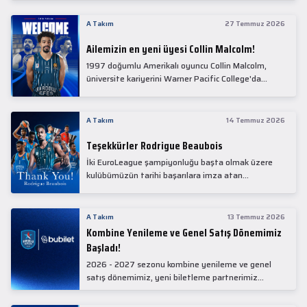
Collin Malcolm, bugün partnerimiz Anadolu Sağlık
Merkezi Hastanesi'nde kapsamlı sağlık
A Takım
27 Temmuz 2026
kontrollerinden geçti.
Ailemizin en yeni üyesi Collin Malcolm!
1997 doğumlu Amerikalı oyuncu Collin Malcolm,
üniversite kariyerini Warner Pacific College'da
tamamladıktan sonra profesyonel kariyerine
Gürcistan'da başladı.
A Takım
14 Temmuz 2026
Teşekkürler Rodrigue Beaubois
İki EuroLeague şampiyonluğu başta olmak üzere
kulübümüzün tarihi başarılara imza atan
kadrolarında yer alan Rodrigue Beaubois ile
yollarımızı ayırırken kendisine kulübümüze verdiği
emekler için teşekkür ederiz.
A Takım
13 Temmuz 2026
Kombine Yenileme ve Genel Satış Dönemimiz
Başladı!
2026 - 2027 sezonu kombine yenileme ve genel
satış dönemimiz, yeni biletleme partnerimiz
Bubilet'te başladı.