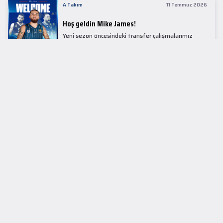
A Takım
11 Temmuz 2026
Hoş geldin Mike James!
Yeni sezon öncesindeki transfer çalışmalarımız
kapsamında Avrupa basketbolunun simge
isimlerinden Mike James ile 1+1 sezonluk sözleşme
imzaladık.
LİDER TABLOSU
EuroLeague
KUPALAR