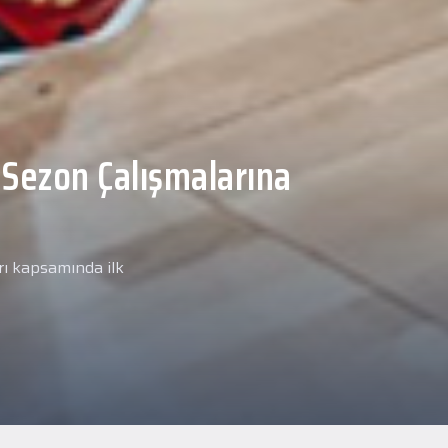
Malcolm, Anadolu Sağlık
ğlık kontrolünden
arımız kapsamında yeni
miz Anadolu Sağlık Merkezi
i.