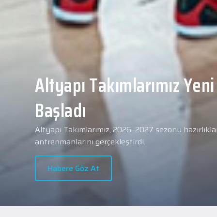
Yeni transferimiz Collin 
Merkezi Hastanesi'nde sa
geçti.
2026 - 2027 sezonu öncesindeki transfer çalışmal
transferlerimizden Collin Malcolm, bugün partneri
Hastanesi'nde kapsamlı sağlık kontrollerinden geçt
Habere Göz At