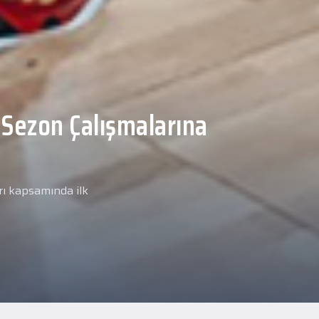
Malcolm, Anadolu Sağlık
ğlık kontrolünden
arımız kapsamında yeni
miz Anadolu Sağlık Merkezi
i.