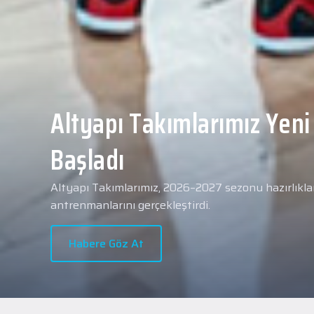
Yeni transferimiz Collin 
Merkezi Hastanesi'nde sa
geçti.
2026 - 2027 sezonu öncesindeki transfer çalışmal
transferlerimizden Collin Malcolm, bugün partneri
Hastanesi'nde kapsamlı sağlık kontrollerinden geçt
Habere Göz At