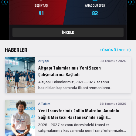
BEŞIKTAŞ
ANADOLU EFES
91
82
İNCELE
HABERLER
TÜMÜNÜ İNCELE
Altyapı
30 Temmuz 2026
Altyapı Takımlarımız Yeni Sezon
Çalışmalarına Başladı
Altyapı Takımlarımız, 2026–2027 sezonu
hazırlıkları kapsamında ilk antrenmanlarını
gerçekleştirdi.
A Takım
28 Temmuz 2026
Yeni transferimiz Collin Malcolm, Anadolu
Sağlık Merkezi Hastanesi'nde sağlık
kontrolünden geçti.
2026 - 2027 sezonu öncesindeki transfer
çalışmalarımız kapsamında yeni transferlerimizden