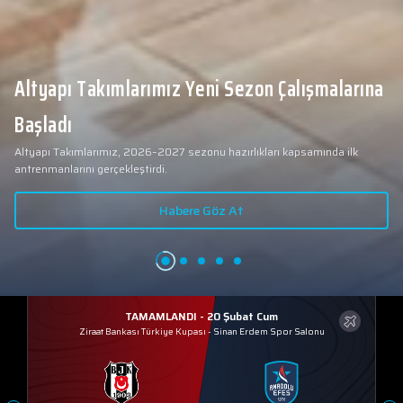
Altyapı Takımlarımız Yeni Sezon Çalışmalarına
Başladı
Altyapı Takımlarımız, 2026–2027 sezonu hazırlıkları kapsamında ilk
antrenmanlarını gerçekleştirdi.
Habere Göz At
TAMAMLANDI - 20 Şubat Cum
Ziraat Bankası Türkiye Kupası
-
Sinan Erdem Spor Salonu