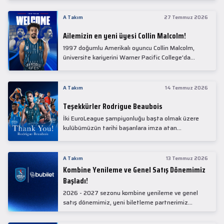
Collin Malcolm, bugün partnerimiz Anadolu Sağlık
Merkezi Hastanesi'nde kapsamlı sağlık
A Takım
27 Temmuz 2026
kontrollerinden geçti.
Ailemizin en yeni üyesi Collin Malcolm!
1997 doğumlu Amerikalı oyuncu Collin Malcolm,
üniversite kariyerini Warner Pacific College'da
tamamladıktan sonra profesyonel kariyerine
Gürcistan'da başladı.
A Takım
14 Temmuz 2026
Teşekkürler Rodrigue Beaubois
İki EuroLeague şampiyonluğu başta olmak üzere
kulübümüzün tarihi başarılara imza atan
kadrolarında yer alan Rodrigue Beaubois ile
yollarımızı ayırırken kendisine kulübümüze verdiği
emekler için teşekkür ederiz.
A Takım
13 Temmuz 2026
Kombine Yenileme ve Genel Satış Dönemimiz
Başladı!
2026 - 2027 sezonu kombine yenileme ve genel
satış dönemimiz, yeni biletleme partnerimiz
Bubilet'te başladı.