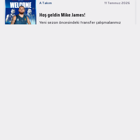
A Takım
11 Temmuz 2026
Hoş geldin Mike James!
Yeni sezon öncesindeki transfer çalışmalarımız
kapsamında Avrupa basketbolunun simge
isimlerinden Mike James ile 1+1 sezonluk sözleşme
imzaladık.
LİDER TABLOSU
EuroLeague
KUPALAR