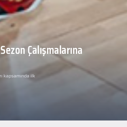
Malcolm, Anadolu Sağlık
ğlık kontrolünden
arımız kapsamında yeni
miz Anadolu Sağlık Merkezi
i.