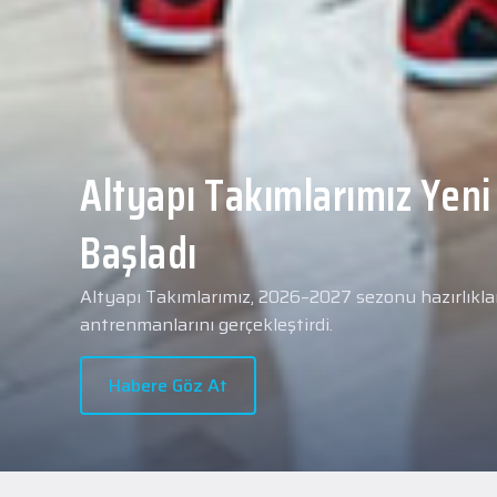
Yeni transferimiz Collin 
Merkezi Hastanesi'nde sa
geçti.
2026 - 2027 sezonu öncesindeki transfer çalışmal
transferlerimizden Collin Malcolm, bugün partneri
Hastanesi'nde kapsamlı sağlık kontrollerinden geçt
Habere Göz At