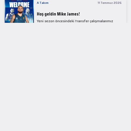
A Takım
11 Temmuz 2026
Hoş geldin Mike James!
Yeni sezon öncesindeki transfer çalışmalarımız
kapsamında Avrupa basketbolunun simge
isimlerinden Mike James ile 1+1 sezonluk sözleşme
imzaladık.
LİDER TABLOSU
EuroLeague
KUPALAR