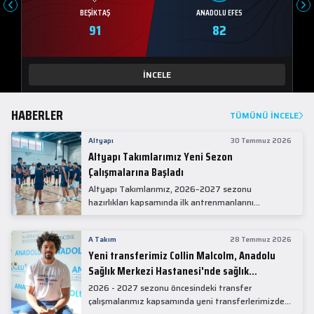
BEŞIKTAŞ
ANADOLU EFES
91
82
İNCELE
HABERLER
TÜMÜNÜ İNCELE
Altyapı
30 Temmuz 2026
Altyapı Takımlarımız Yeni Sezon
Çalışmalarına Başladı
Altyapı Takımlarımız, 2026–2027 sezonu
hazırlıkları kapsamında ilk antrenmanlarını
gerçekleştirdi.
A Takım
28 Temmuz 2026
Yeni transferimiz Collin Malcolm, Anadolu
Sağlık Merkezi Hastanesi'nde sağlık
kontrolünden geçti.
2026 - 2027 sezonu öncesindeki transfer
çalışmalarımız kapsamında yeni transferlerimizden