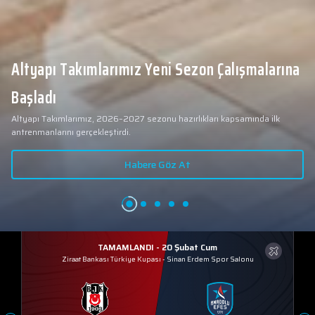
Altyapı Takımlarımız Yeni Sezon Çalışmalarına
Başladı
Altyapı Takımlarımız, 2026–2027 sezonu hazırlıkları kapsamında ilk
antrenmanlarını gerçekleştirdi.
Habere Göz At
TAMAMLANDI - 20 Şubat Cum
Ziraat Bankası Türkiye Kupası
-
Sinan Erdem Spor Salonu