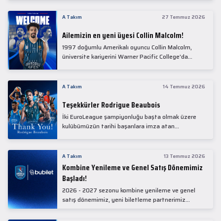
Collin Malcolm, bugün partnerimiz Anadolu Sağlık
Merkezi Hastanesi'nde kapsamlı sağlık
A Takım
27 Temmuz 2026
kontrollerinden geçti.
Ailemizin en yeni üyesi Collin Malcolm!
1997 doğumlu Amerikalı oyuncu Collin Malcolm,
üniversite kariyerini Warner Pacific College'da
tamamladıktan sonra profesyonel kariyerine
Gürcistan'da başladı.
A Takım
14 Temmuz 2026
Teşekkürler Rodrigue Beaubois
İki EuroLeague şampiyonluğu başta olmak üzere
kulübümüzün tarihi başarılara imza atan
kadrolarında yer alan Rodrigue Beaubois ile
yollarımızı ayırırken kendisine kulübümüze verdiği
emekler için teşekkür ederiz.
A Takım
13 Temmuz 2026
Kombine Yenileme ve Genel Satış Dönemimiz
Başladı!
2026 - 2027 sezonu kombine yenileme ve genel
satış dönemimiz, yeni biletleme partnerimiz
Bubilet'te başladı.