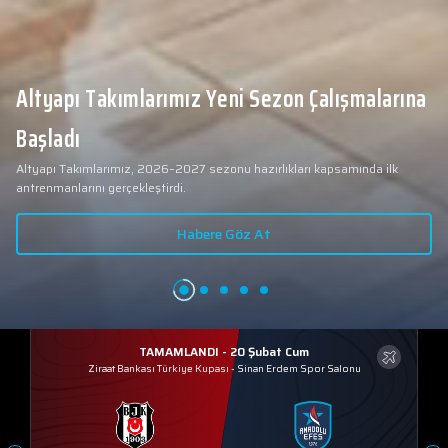
Altyapı Takımlarımız Yeni Sezon Çalışmalarına
Başladı
Altyapı Takımlarımız, 2026–2027 sezonu hazırlıkları kapsamında ilk
antrenmanlarını gerçekleştirdi.
Habere Göz At
TAMAMLANDI - 20 Şubat Cum
Ziraat Bankası Türkiye Kupası
-
Sinan Erdem Spor Salonu