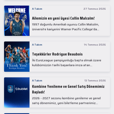
Collin Malcolm, bugün partnerimiz Anadolu Sağlık
Merkezi Hastanesi'nde kapsamlı sağlık
A Takım
27 Temmuz 2026
kontrollerinden geçti.
Ailemizin en yeni üyesi Collin Malcolm!
1997 doğumlu Amerikalı oyuncu Collin Malcolm,
üniversite kariyerini Warner Pacific College'da
tamamladıktan sonra profesyonel kariyerine
Gürcistan'da başladı.
A Takım
14 Temmuz 2026
Teşekkürler Rodrigue Beaubois
İki EuroLeague şampiyonluğu başta olmak üzere
kulübümüzün tarihi başarılara imza atan
kadrolarında yer alan Rodrigue Beaubois ile
yollarımızı ayırırken kendisine kulübümüze verdiği
emekler için teşekkür ederiz.
A Takım
13 Temmuz 2026
Kombine Yenileme ve Genel Satış Dönemimiz
Başladı!
2026 - 2027 sezonu kombine yenileme ve genel
satış dönemimiz, yeni biletleme partnerimiz
Bubilet'te başladı.