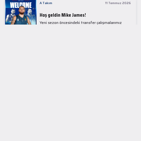
A Takım
11 Temmuz 2026
Hoş geldin Mike James!
Yeni sezon öncesindeki transfer çalışmalarımız
kapsamında Avrupa basketbolunun simge
isimlerinden Mike James ile 1+1 sezonluk sözleşme
imzaladık.
LİDER TABLOSU
EuroLeague
KUPALAR