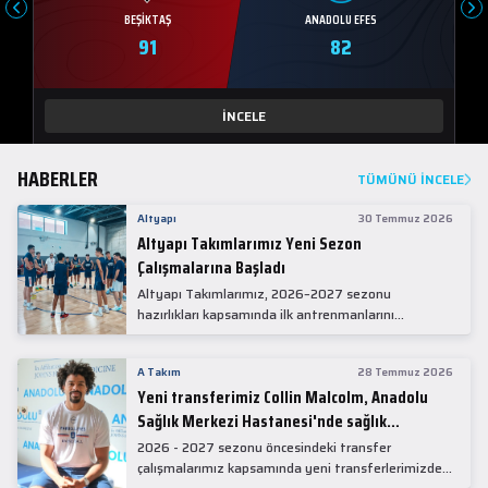
BEŞIKTAŞ
ANADOLU EFES
91
82
İNCELE
HABERLER
TÜMÜNÜ İNCELE
Altyapı
30 Temmuz 2026
Altyapı Takımlarımız Yeni Sezon
Çalışmalarına Başladı
Altyapı Takımlarımız, 2026–2027 sezonu
hazırlıkları kapsamında ilk antrenmanlarını
gerçekleştirdi.
A Takım
28 Temmuz 2026
Yeni transferimiz Collin Malcolm, Anadolu
Sağlık Merkezi Hastanesi'nde sağlık
kontrolünden geçti.
2026 - 2027 sezonu öncesindeki transfer
çalışmalarımız kapsamında yeni transferlerimizden