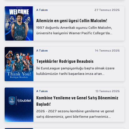
Collin Malcolm, bugün partnerimiz Anadolu Sağlık
Merkezi Hastanesi'nde kapsamlı sağlık
A Takım
27 Temmuz 2026
kontrollerinden geçti.
Ailemizin en yeni üyesi Collin Malcolm!
1997 doğumlu Amerikalı oyuncu Collin Malcolm,
üniversite kariyerini Warner Pacific College'da
tamamladıktan sonra profesyonel kariyerine
Gürcistan'da başladı.
A Takım
14 Temmuz 2026
Teşekkürler Rodrigue Beaubois
İki EuroLeague şampiyonluğu başta olmak üzere
kulübümüzün tarihi başarılara imza atan
kadrolarında yer alan Rodrigue Beaubois ile
yollarımızı ayırırken kendisine kulübümüze verdiği
emekler için teşekkür ederiz.
A Takım
13 Temmuz 2026
Kombine Yenileme ve Genel Satış Dönemimiz
Başladı!
2026 - 2027 sezonu kombine yenileme ve genel
satış dönemimiz, yeni biletleme partnerimiz
Bubilet'te başladı.