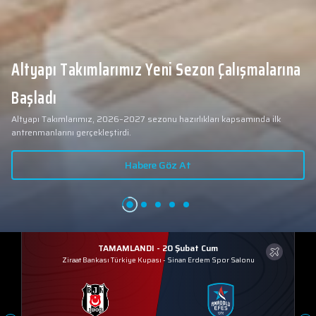
Altyapı Takımlarımız Yeni Sezon Çalışmalarına
Başladı
Altyapı Takımlarımız, 2026–2027 sezonu hazırlıkları kapsamında ilk
antrenmanlarını gerçekleştirdi.
Habere Göz At
TAMAMLANDI - 20 Şubat Cum
Ziraat Bankası Türkiye Kupası
-
Sinan Erdem Spor Salonu