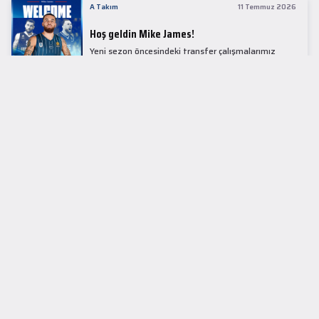
A Takım
11 Temmuz 2026
Hoş geldin Mike James!
Yeni sezon öncesindeki transfer çalışmalarımız
kapsamında Avrupa basketbolunun simge
isimlerinden Mike James ile 1+1 sezonluk sözleşme
imzaladık.
LİDER TABLOSU
EuroLeague
KUPALAR