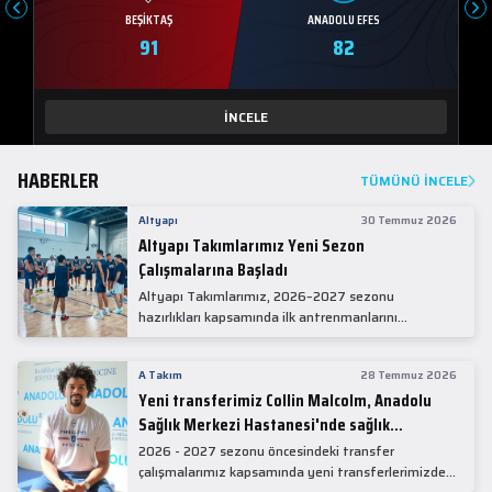
BEŞIKTAŞ
ANADOLU EFES
91
82
İNCELE
HABERLER
TÜMÜNÜ İNCELE
Altyapı
30 Temmuz 2026
Altyapı Takımlarımız Yeni Sezon
Çalışmalarına Başladı
Altyapı Takımlarımız, 2026–2027 sezonu
hazırlıkları kapsamında ilk antrenmanlarını
gerçekleştirdi.
A Takım
28 Temmuz 2026
Yeni transferimiz Collin Malcolm, Anadolu
Sağlık Merkezi Hastanesi'nde sağlık
kontrolünden geçti.
2026 - 2027 sezonu öncesindeki transfer
çalışmalarımız kapsamında yeni transferlerimizden