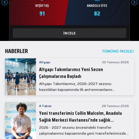
BEŞIKTAŞ
ANADOLU EFES
91
82
İNCELE
HABERLER
TÜMÜNÜ İNCELE
Altyapı
30 Temmuz 2026
Altyapı Takımlarımız Yeni Sezon
Çalışmalarına Başladı
Altyapı Takımlarımız, 2026–2027 sezonu
hazırlıkları kapsamında ilk antrenmanlarını
gerçekleştirdi.
A Takım
28 Temmuz 2026
Yeni transferimiz Collin Malcolm, Anadolu
Sağlık Merkezi Hastanesi'nde sağlık
kontrolünden geçti.
2026 - 2027 sezonu öncesindeki transfer
çalışmalarımız kapsamında yeni transferlerimizden