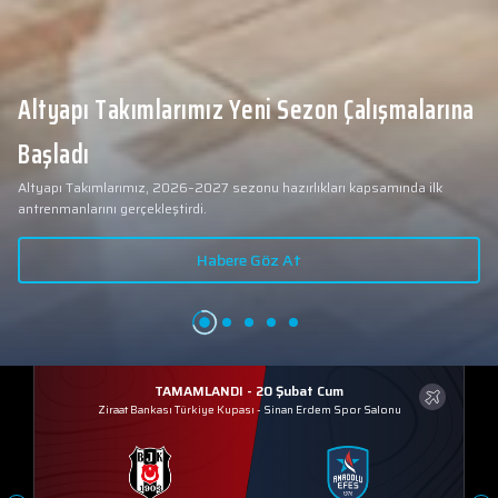
Altyapı Takımlarımız Yeni Sezon Çalışmalarına
Başladı
Altyapı Takımlarımız, 2026–2027 sezonu hazırlıkları kapsamında ilk
antrenmanlarını gerçekleştirdi.
Habere Göz At
TAMAMLANDI - 20 Şubat Cum
Ziraat Bankası Türkiye Kupası
-
Sinan Erdem Spor Salonu