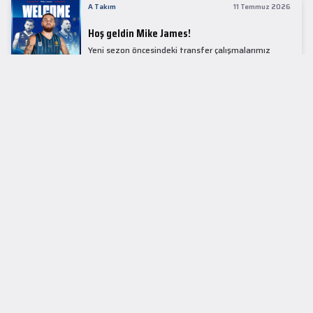
A Takım
11 Temmuz 2026
Hoş geldin Mike James!
Yeni sezon öncesindeki transfer çalışmalarımız
kapsamında Avrupa basketbolunun simge
isimlerinden Mike James ile 1+1 sezonluk sözleşme
imzaladık.
LİDER TABLOSU
EuroLeague
KUPALAR