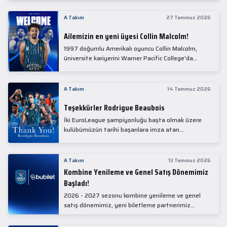
Collin Malcolm, bugün partnerimiz Anadolu Sağlık
Merkezi Hastanesi'nde kapsamlı sağlık
A Takım
27 Temmuz 2026
kontrollerinden geçti.
Ailemizin en yeni üyesi Collin Malcolm!
1997 doğumlu Amerikalı oyuncu Collin Malcolm,
üniversite kariyerini Warner Pacific College'da
tamamladıktan sonra profesyonel kariyerine
Gürcistan'da başladı.
A Takım
14 Temmuz 2026
Teşekkürler Rodrigue Beaubois
İki EuroLeague şampiyonluğu başta olmak üzere
kulübümüzün tarihi başarılara imza atan
kadrolarında yer alan Rodrigue Beaubois ile
yollarımızı ayırırken kendisine kulübümüze verdiği
emekler için teşekkür ederiz.
A Takım
13 Temmuz 2026
Kombine Yenileme ve Genel Satış Dönemimiz
Başladı!
2026 - 2027 sezonu kombine yenileme ve genel
satış dönemimiz, yeni biletleme partnerimiz
Bubilet'te başladı.