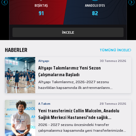
BEŞIKTAŞ
ANADOLU EFES
91
82
İNCELE
HABERLER
TÜMÜNÜ İNCELE
Altyapı
30 Temmuz 2026
Altyapı Takımlarımız Yeni Sezon
Çalışmalarına Başladı
Altyapı Takımlarımız, 2026–2027 sezonu
hazırlıkları kapsamında ilk antrenmanlarını
gerçekleştirdi.
A Takım
28 Temmuz 2026
Yeni transferimiz Collin Malcolm, Anadolu
Sağlık Merkezi Hastanesi'nde sağlık
kontrolünden geçti.
2026 - 2027 sezonu öncesindeki transfer
çalışmalarımız kapsamında yeni transferlerimizden