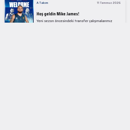
A Takım
11 Temmuz 2026
Hoş geldin Mike James!
Yeni sezon öncesindeki transfer çalışmalarımız
kapsamında Avrupa basketbolunun simge
isimlerinden Mike James ile 1+1 sezonluk sözleşme
imzaladık.
LİDER TABLOSU
EuroLeague
KUPALAR