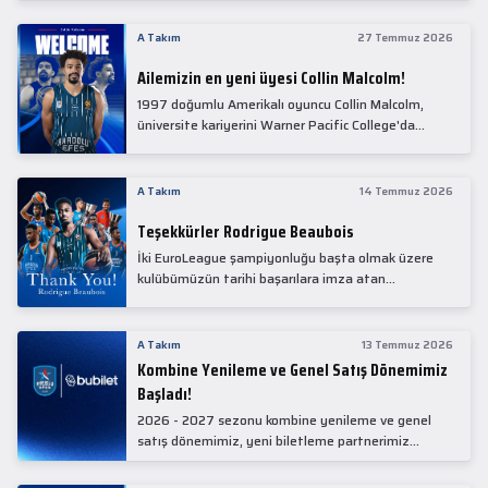
Collin Malcolm, bugün partnerimiz Anadolu Sağlık
Merkezi Hastanesi'nde kapsamlı sağlık
A Takım
27 Temmuz 2026
kontrollerinden geçti.
Ailemizin en yeni üyesi Collin Malcolm!
1997 doğumlu Amerikalı oyuncu Collin Malcolm,
üniversite kariyerini Warner Pacific College'da
tamamladıktan sonra profesyonel kariyerine
Gürcistan'da başladı.
A Takım
14 Temmuz 2026
Teşekkürler Rodrigue Beaubois
İki EuroLeague şampiyonluğu başta olmak üzere
kulübümüzün tarihi başarılara imza atan
kadrolarında yer alan Rodrigue Beaubois ile
yollarımızı ayırırken kendisine kulübümüze verdiği
emekler için teşekkür ederiz.
A Takım
13 Temmuz 2026
Kombine Yenileme ve Genel Satış Dönemimiz
Başladı!
2026 - 2027 sezonu kombine yenileme ve genel
satış dönemimiz, yeni biletleme partnerimiz
Bubilet'te başladı.