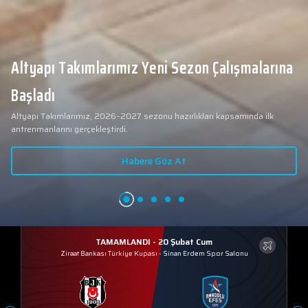
Altyapı Takımlarımız Yeni Sezon Çalışmalarına
Başladı
Altyapı Takımlarımız, 2026–2027 sezonu hazırlıkları kapsamında ilk
antrenmanlarını gerçekleştirdi.
Habere Göz At
TAMAMLANDI - 20 Şubat Cum
Ziraat Bankası Türkiye Kupası
-
Sinan Erdem Spor Salonu