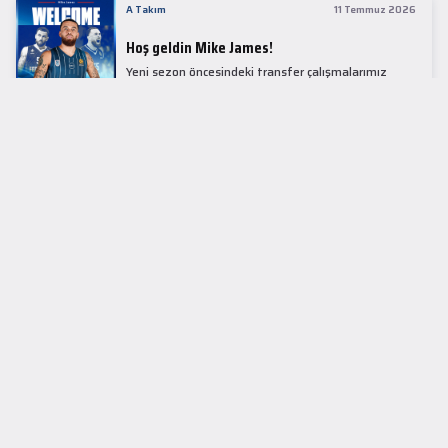
A Takım
11 Temmuz 2026
Hoş geldin Mike James!
Yeni sezon öncesindeki transfer çalışmalarımız
kapsamında Avrupa basketbolunun simge
isimlerinden Mike James ile 1+1 sezonluk sözleşme
imzaladık.
LİDER TABLOSU
EuroLeague
KUPALAR