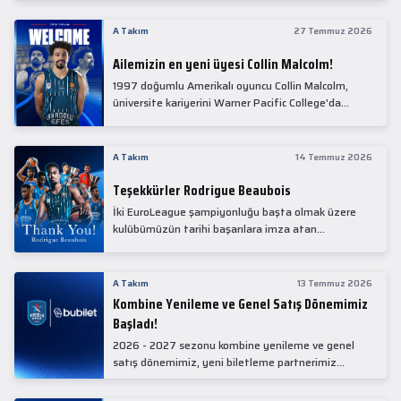
Collin Malcolm, bugün partnerimiz Anadolu Sağlık
Merkezi Hastanesi'nde kapsamlı sağlık
A Takım
27 Temmuz 2026
kontrollerinden geçti.
Ailemizin en yeni üyesi Collin Malcolm!
1997 doğumlu Amerikalı oyuncu Collin Malcolm,
üniversite kariyerini Warner Pacific College'da
tamamladıktan sonra profesyonel kariyerine
Gürcistan'da başladı.
A Takım
14 Temmuz 2026
Teşekkürler Rodrigue Beaubois
İki EuroLeague şampiyonluğu başta olmak üzere
kulübümüzün tarihi başarılara imza atan
kadrolarında yer alan Rodrigue Beaubois ile
yollarımızı ayırırken kendisine kulübümüze verdiği
emekler için teşekkür ederiz.
A Takım
13 Temmuz 2026
Kombine Yenileme ve Genel Satış Dönemimiz
Başladı!
2026 - 2027 sezonu kombine yenileme ve genel
satış dönemimiz, yeni biletleme partnerimiz
Bubilet'te başladı.