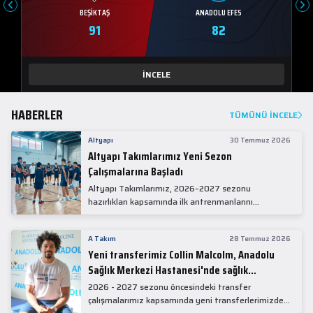
BEŞIKTAŞ
ANADOLU EFES
91
82
İNCELE
HABERLER
TÜMÜNÜ İNCELE
Altyapı
30 Temmuz 2026
Altyapı Takımlarımız Yeni Sezon
Çalışmalarına Başladı
Altyapı Takımlarımız, 2026–2027 sezonu
hazırlıkları kapsamında ilk antrenmanlarını
gerçekleştirdi.
A Takım
28 Temmuz 2026
Yeni transferimiz Collin Malcolm, Anadolu
Sağlık Merkezi Hastanesi'nde sağlık
kontrolünden geçti.
2026 - 2027 sezonu öncesindeki transfer
çalışmalarımız kapsamında yeni transferlerimizden