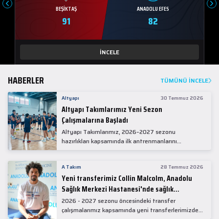
BEŞIKTAŞ
ANADOLU EFES
91
82
İNCELE
HABERLER
TÜMÜNÜ İNCELE
Altyapı
30 Temmuz 2026
Altyapı Takımlarımız Yeni Sezon
Çalışmalarına Başladı
Altyapı Takımlarımız, 2026–2027 sezonu
hazırlıkları kapsamında ilk antrenmanlarını
gerçekleştirdi.
A Takım
28 Temmuz 2026
Yeni transferimiz Collin Malcolm, Anadolu
Sağlık Merkezi Hastanesi'nde sağlık
kontrolünden geçti.
2026 - 2027 sezonu öncesindeki transfer
çalışmalarımız kapsamında yeni transferlerimizden