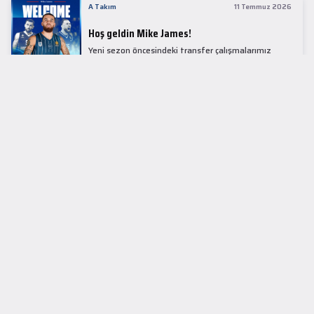
A Takım
11 Temmuz 2026
Hoş geldin Mike James!
Yeni sezon öncesindeki transfer çalışmalarımız
kapsamında Avrupa basketbolunun simge
isimlerinden Mike James ile 1+1 sezonluk sözleşme
imzaladık.
LİDER TABLOSU
EuroLeague
KUPALAR