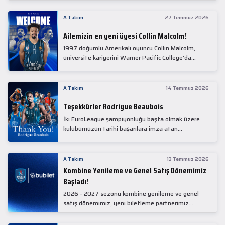
Collin Malcolm, bugün partnerimiz Anadolu Sağlık
Merkezi Hastanesi'nde kapsamlı sağlık
A Takım
27 Temmuz 2026
kontrollerinden geçti.
Ailemizin en yeni üyesi Collin Malcolm!
1997 doğumlu Amerikalı oyuncu Collin Malcolm,
üniversite kariyerini Warner Pacific College'da
tamamladıktan sonra profesyonel kariyerine
Gürcistan'da başladı.
A Takım
14 Temmuz 2026
Teşekkürler Rodrigue Beaubois
İki EuroLeague şampiyonluğu başta olmak üzere
kulübümüzün tarihi başarılara imza atan
kadrolarında yer alan Rodrigue Beaubois ile
yollarımızı ayırırken kendisine kulübümüze verdiği
emekler için teşekkür ederiz.
A Takım
13 Temmuz 2026
Kombine Yenileme ve Genel Satış Dönemimiz
Başladı!
2026 - 2027 sezonu kombine yenileme ve genel
satış dönemimiz, yeni biletleme partnerimiz
Bubilet'te başladı.