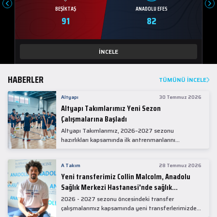
BEŞIKTAŞ
ANADOLU EFES
91
82
İNCELE
HABERLER
TÜMÜNÜ İNCELE
Altyapı
30 Temmuz 2026
Altyapı Takımlarımız Yeni Sezon
Çalışmalarına Başladı
Altyapı Takımlarımız, 2026–2027 sezonu
hazırlıkları kapsamında ilk antrenmanlarını
gerçekleştirdi.
A Takım
28 Temmuz 2026
Yeni transferimiz Collin Malcolm, Anadolu
Sağlık Merkezi Hastanesi'nde sağlık
kontrolünden geçti.
2026 - 2027 sezonu öncesindeki transfer
çalışmalarımız kapsamında yeni transferlerimizden