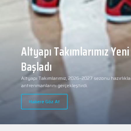
Yeni transferimiz Collin 
Merkezi Hastanesi'nde sa
geçti.
2026 - 2027 sezonu öncesindeki transfer çalışmal
transferlerimizden Collin Malcolm, bugün partneri
Hastanesi'nde kapsamlı sağlık kontrollerinden geçt
Habere Göz At