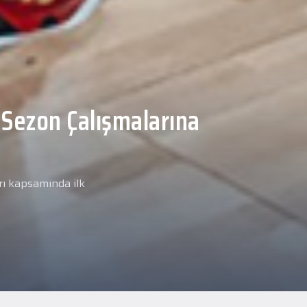
Malcolm, Anadolu Sağlık
ğlık kontrolünden
arımız kapsamında yeni
miz Anadolu Sağlık Merkezi
i.