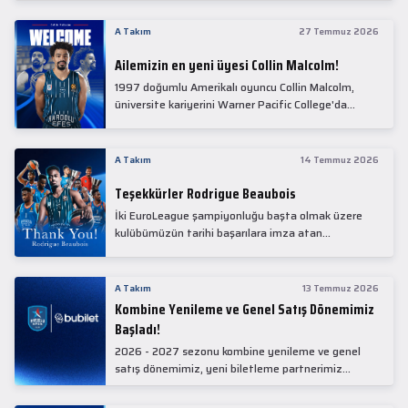
Collin Malcolm, bugün partnerimiz Anadolu Sağlık
Merkezi Hastanesi'nde kapsamlı sağlık
A Takım
27 Temmuz 2026
kontrollerinden geçti.
Ailemizin en yeni üyesi Collin Malcolm!
1997 doğumlu Amerikalı oyuncu Collin Malcolm,
üniversite kariyerini Warner Pacific College'da
tamamladıktan sonra profesyonel kariyerine
Gürcistan'da başladı.
A Takım
14 Temmuz 2026
Teşekkürler Rodrigue Beaubois
İki EuroLeague şampiyonluğu başta olmak üzere
kulübümüzün tarihi başarılara imza atan
kadrolarında yer alan Rodrigue Beaubois ile
yollarımızı ayırırken kendisine kulübümüze verdiği
emekler için teşekkür ederiz.
A Takım
13 Temmuz 2026
Kombine Yenileme ve Genel Satış Dönemimiz
Başladı!
2026 - 2027 sezonu kombine yenileme ve genel
satış dönemimiz, yeni biletleme partnerimiz
Bubilet'te başladı.