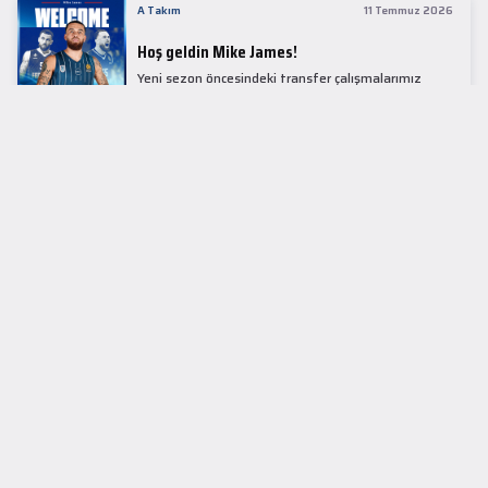
A Takım
11 Temmuz 2026
Hoş geldin Mike James!
Yeni sezon öncesindeki transfer çalışmalarımız
kapsamında Avrupa basketbolunun simge
isimlerinden Mike James ile 1+1 sezonluk sözleşme
imzaladık.
LİDER TABLOSU
EuroLeague
KUPALAR