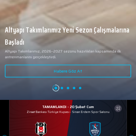
Altyapı Takımlarımız Yeni Sezon Çalışmalarına
Başladı
Altyapı Takımlarımız, 2026–2027 sezonu hazırlıkları kapsamında ilk
antrenmanlarını gerçekleştirdi.
Habere Göz At
TAMAMLANDI - 20 Şubat Cum
Ziraat Bankası Türkiye Kupası
-
Sinan Erdem Spor Salonu