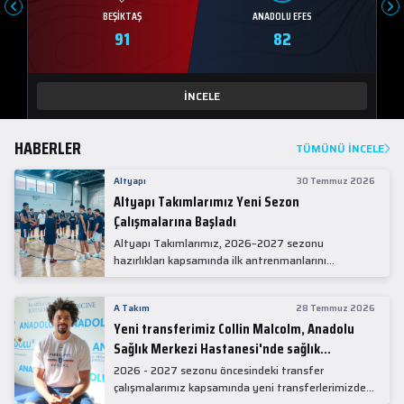
BEŞIKTAŞ
ANADOLU EFES
91
82
İNCELE
HABERLER
TÜMÜNÜ İNCELE
Altyapı
30 Temmuz 2026
Altyapı Takımlarımız Yeni Sezon
Çalışmalarına Başladı
Altyapı Takımlarımız, 2026–2027 sezonu
hazırlıkları kapsamında ilk antrenmanlarını
gerçekleştirdi.
A Takım
28 Temmuz 2026
Yeni transferimiz Collin Malcolm, Anadolu
Sağlık Merkezi Hastanesi'nde sağlık
kontrolünden geçti.
2026 - 2027 sezonu öncesindeki transfer
çalışmalarımız kapsamında yeni transferlerimizden