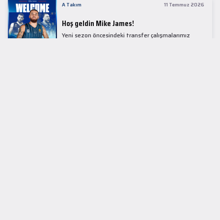
A Takım
11 Temmuz 2026
Hoş geldin Mike James!
Yeni sezon öncesindeki transfer çalışmalarımız
kapsamında Avrupa basketbolunun simge
isimlerinden Mike James ile 1+1 sezonluk sözleşme
imzaladık.
LİDER TABLOSU
EuroLeague
KUPALAR