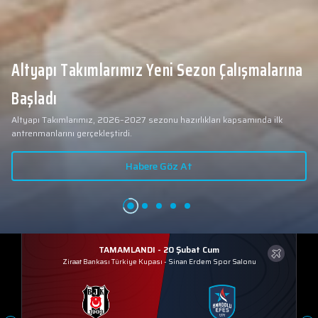
Altyapı Takımlarımız Yeni Sezon Çalışmalarına
Başladı
Altyapı Takımlarımız, 2026–2027 sezonu hazırlıkları kapsamında ilk
antrenmanlarını gerçekleştirdi.
Habere Göz At
TAMAMLANDI - 20 Şubat Cum
Ziraat Bankası Türkiye Kupası
-
Sinan Erdem Spor Salonu