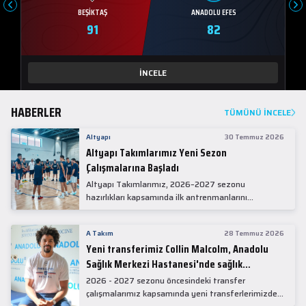
BEŞIKTAŞ
ANADOLU EFES
91
82
İNCELE
HABERLER
TÜMÜNÜ İNCELE
Altyapı
30 Temmuz 2026
Altyapı Takımlarımız Yeni Sezon
Çalışmalarına Başladı
Altyapı Takımlarımız, 2026–2027 sezonu
hazırlıkları kapsamında ilk antrenmanlarını
gerçekleştirdi.
A Takım
28 Temmuz 2026
Yeni transferimiz Collin Malcolm, Anadolu
Sağlık Merkezi Hastanesi'nde sağlık
kontrolünden geçti.
2026 - 2027 sezonu öncesindeki transfer
çalışmalarımız kapsamında yeni transferlerimizden