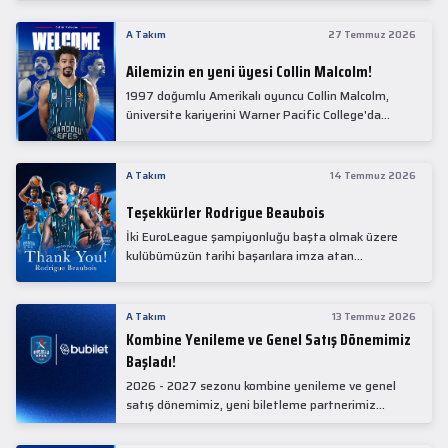
Collin Malcolm, bugün partnerimiz Anadolu Sağlık
Merkezi Hastanesi'nde kapsamlı sağlık
A Takım
27 Temmuz 2026
kontrollerinden geçti.
Ailemizin en yeni üyesi Collin Malcolm!
1997 doğumlu Amerikalı oyuncu Collin Malcolm,
üniversite kariyerini Warner Pacific College'da
tamamladıktan sonra profesyonel kariyerine
Gürcistan'da başladı.
A Takım
14 Temmuz 2026
Teşekkürler Rodrigue Beaubois
İki EuroLeague şampiyonluğu başta olmak üzere
kulübümüzün tarihi başarılara imza atan
kadrolarında yer alan Rodrigue Beaubois ile
yollarımızı ayırırken kendisine kulübümüze verdiği
emekler için teşekkür ederiz.
A Takım
13 Temmuz 2026
Kombine Yenileme ve Genel Satış Dönemimiz
Başladı!
2026 - 2027 sezonu kombine yenileme ve genel
satış dönemimiz, yeni biletleme partnerimiz
Bubilet'te başladı.