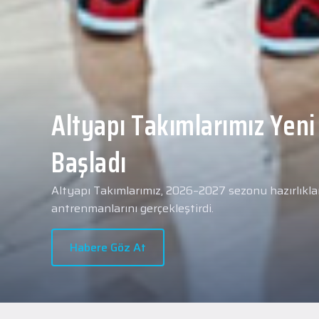
Yeni transferimiz Collin 
Merkezi Hastanesi'nde sa
geçti.
2026 - 2027 sezonu öncesindeki transfer çalışmal
transferlerimizden Collin Malcolm, bugün partneri
Hastanesi'nde kapsamlı sağlık kontrollerinden geçt
Habere Göz At