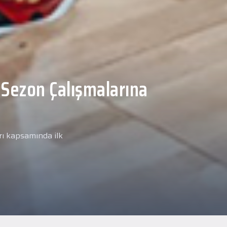
Malcolm, Anadolu Sağlık
ğlık kontrolünden
arımız kapsamında yeni
miz Anadolu Sağlık Merkezi
i.