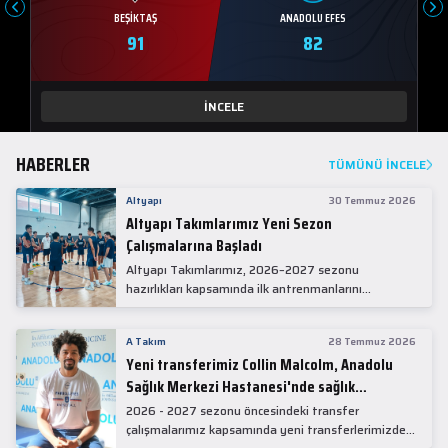
BEŞIKTAŞ
ANADOLU EFES
91
82
İNCELE
HABERLER
TÜMÜNÜ İNCELE
Altyapı
30 Temmuz 2026
Altyapı Takımlarımız Yeni Sezon
Çalışmalarına Başladı
Altyapı Takımlarımız, 2026–2027 sezonu
hazırlıkları kapsamında ilk antrenmanlarını
gerçekleştirdi.
A Takım
28 Temmuz 2026
Yeni transferimiz Collin Malcolm, Anadolu
Sağlık Merkezi Hastanesi'nde sağlık
kontrolünden geçti.
2026 - 2027 sezonu öncesindeki transfer
çalışmalarımız kapsamında yeni transferlerimizden