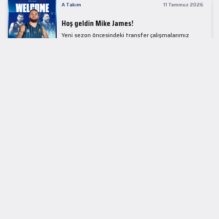
A Takım
11 Temmuz 2026
Hoş geldin Mike James!
Yeni sezon öncesindeki transfer çalışmalarımız
kapsamında Avrupa basketbolunun simge
isimlerinden Mike James ile 1+1 sezonluk sözleşme
imzaladık.
LİDER TABLOSU
EuroLeague
KUPALAR