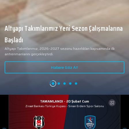
Altyapı Takımlarımız Yeni Sezon Çalışmalarına
Başladı
Altyapı Takımlarımız, 2026–2027 sezonu hazırlıkları kapsamında ilk
antrenmanlarını gerçekleştirdi.
Habere Göz At
TAMAMLANDI - 20 Şubat Cum
Ziraat Bankası Türkiye Kupası
-
Sinan Erdem Spor Salonu