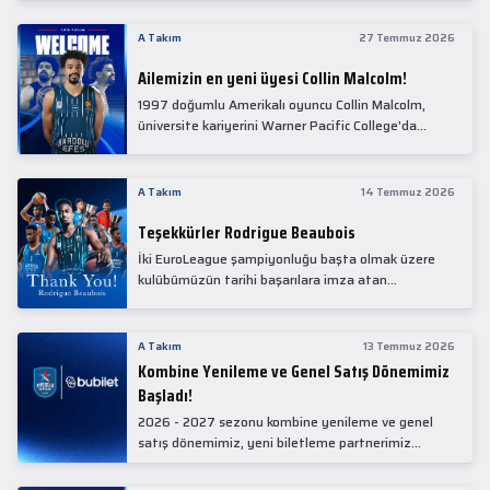
Collin Malcolm, bugün partnerimiz Anadolu Sağlık
Merkezi Hastanesi'nde kapsamlı sağlık
A Takım
27 Temmuz 2026
kontrollerinden geçti.
Ailemizin en yeni üyesi Collin Malcolm!
1997 doğumlu Amerikalı oyuncu Collin Malcolm,
üniversite kariyerini Warner Pacific College'da
tamamladıktan sonra profesyonel kariyerine
Gürcistan'da başladı.
A Takım
14 Temmuz 2026
Teşekkürler Rodrigue Beaubois
İki EuroLeague şampiyonluğu başta olmak üzere
kulübümüzün tarihi başarılara imza atan
kadrolarında yer alan Rodrigue Beaubois ile
yollarımızı ayırırken kendisine kulübümüze verdiği
emekler için teşekkür ederiz.
A Takım
13 Temmuz 2026
Kombine Yenileme ve Genel Satış Dönemimiz
Başladı!
2026 - 2027 sezonu kombine yenileme ve genel
satış dönemimiz, yeni biletleme partnerimiz
Bubilet'te başladı.