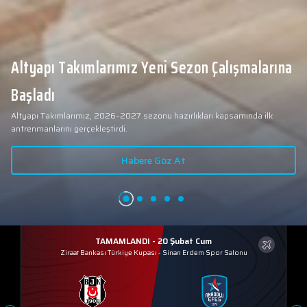
Altyapı Takımlarımız Yeni Sezon Çalışmalarına
Başladı
Altyapı Takımlarımız, 2026–2027 sezonu hazırlıkları kapsamında ilk
antrenmanlarını gerçekleştirdi.
Habere Göz At
TAMAMLANDI - 20 Şubat Cum
Ziraat Bankası Türkiye Kupası
-
Sinan Erdem Spor Salonu