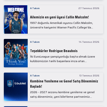
Collin Malcolm, bugün partnerimiz Anadolu Sağlık
Merkezi Hastanesi'nde kapsamlı sağlık
A Takım
27 Temmuz 2026
kontrollerinden geçti.
Ailemizin en yeni üyesi Collin Malcolm!
1997 doğumlu Amerikalı oyuncu Collin Malcolm,
üniversite kariyerini Warner Pacific College'da
tamamladıktan sonra profesyonel kariyerine
Gürcistan'da başladı.
A Takım
14 Temmuz 2026
Teşekkürler Rodrigue Beaubois
İki EuroLeague şampiyonluğu başta olmak üzere
kulübümüzün tarihi başarılara imza atan
kadrolarında yer alan Rodrigue Beaubois ile
yollarımızı ayırırken kendisine kulübümüze verdiği
emekler için teşekkür ederiz.
A Takım
13 Temmuz 2026
Kombine Yenileme ve Genel Satış Dönemimiz
Başladı!
2026 - 2027 sezonu kombine yenileme ve genel
satış dönemimiz, yeni biletleme partnerimiz
Bubilet'te başladı.