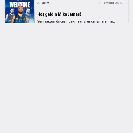
A Takım
11 Temmuz 2026
Hoş geldin Mike James!
Yeni sezon öncesindeki transfer çalışmalarımız
kapsamında Avrupa basketbolunun simge
isimlerinden Mike James ile 1+1 sezonluk sözleşme
imzaladık.
LİDER TABLOSU
EuroLeague
KUPALAR