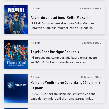
Collin Malcolm, bugün partnerimiz Anadolu Sağlık
Merkezi Hastanesi'nde kapsamlı sağlık
A Takım
27 Temmuz 2026
kontrollerinden geçti.
Ailemizin en yeni üyesi Collin Malcolm!
1997 doğumlu Amerikalı oyuncu Collin Malcolm,
üniversite kariyerini Warner Pacific College'da
tamamladıktan sonra profesyonel kariyerine
Gürcistan'da başladı.
A Takım
14 Temmuz 2026
Teşekkürler Rodrigue Beaubois
İki EuroLeague şampiyonluğu başta olmak üzere
kulübümüzün tarihi başarılara imza atan
kadrolarında yer alan Rodrigue Beaubois ile
yollarımızı ayırırken kendisine kulübümüze verdiği
emekler için teşekkür ederiz.
A Takım
13 Temmuz 2026
Kombine Yenileme ve Genel Satış Dönemimiz
Başladı!
2026 - 2027 sezonu kombine yenileme ve genel
satış dönemimiz, yeni biletleme partnerimiz
Bubilet'te başladı.