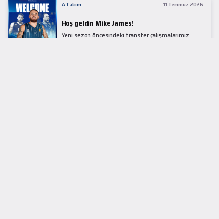
A Takım
11 Temmuz 2026
Hoş geldin Mike James!
Yeni sezon öncesindeki transfer çalışmalarımız
kapsamında Avrupa basketbolunun simge
isimlerinden Mike James ile 1+1 sezonluk sözleşme
imzaladık.
LİDER TABLOSU
EuroLeague
KUPALAR