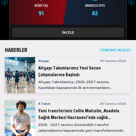
BEŞIKTAŞ
ANADOLU EFES
91
82
İNCELE
HABERLER
TÜMÜNÜ İNCELE
Altyapı
30 Temmuz 2026
Altyapı Takımlarımız Yeni Sezon
Çalışmalarına Başladı
Altyapı Takımlarımız, 2026–2027 sezonu
hazırlıkları kapsamında ilk antrenmanlarını
gerçekleştirdi.
A Takım
28 Temmuz 2026
Yeni transferimiz Collin Malcolm, Anadolu
Sağlık Merkezi Hastanesi'nde sağlık
kontrolünden geçti.
2026 - 2027 sezonu öncesindeki transfer
çalışmalarımız kapsamında yeni transferlerimizden