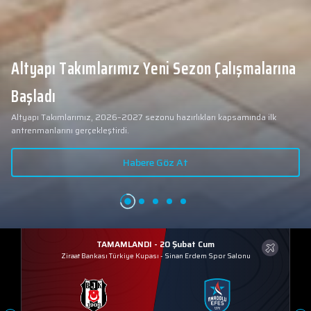
Altyapı Takımlarımız Yeni Sezon Çalışmalarına
Başladı
Altyapı Takımlarımız, 2026–2027 sezonu hazırlıkları kapsamında ilk
antrenmanlarını gerçekleştirdi.
Habere Göz At
TAMAMLANDI - 20 Şubat Cum
Ziraat Bankası Türkiye Kupası
-
Sinan Erdem Spor Salonu