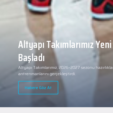
Yeni transferimiz Collin 
Merkezi Hastanesi'nde sa
geçti.
2026 - 2027 sezonu öncesindeki transfer çalışmal
transferlerimizden Collin Malcolm, bugün partneri
Hastanesi'nde kapsamlı sağlık kontrollerinden geçt
Habere Göz At