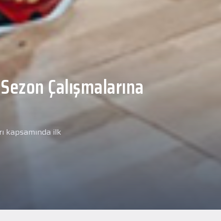
Malcolm, Anadolu Sağlık
ğlık kontrolünden
arımız kapsamında yeni
miz Anadolu Sağlık Merkezi
i.