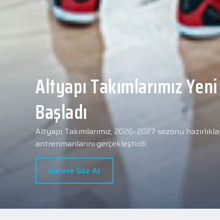
Yeni transferimiz Collin 
Merkezi Hastanesi'nde sa
geçti.
2026 - 2027 sezonu öncesindeki transfer çalışmal
transferlerimizden Collin Malcolm, bugün partneri
Hastanesi'nde kapsamlı sağlık kontrollerinden geçt
Habere Göz At