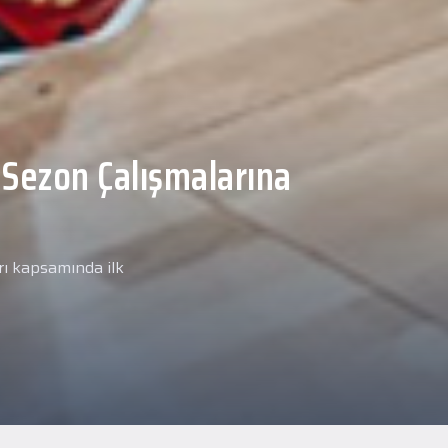
Malcolm, Anadolu Sağlık
ğlık kontrolünden
arımız kapsamında yeni
miz Anadolu Sağlık Merkezi
i.