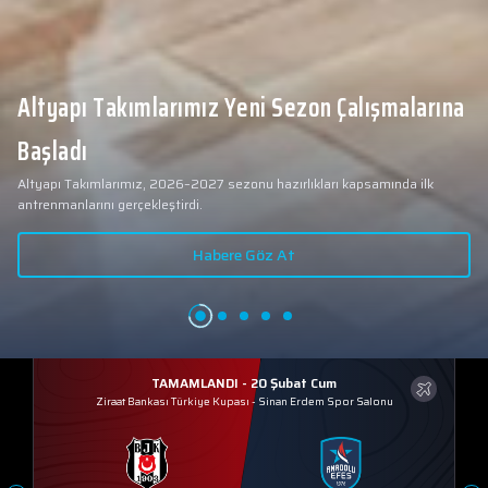
Altyapı Takımlarımız Yeni Sezon Çalışmalarına
Başladı
Altyapı Takımlarımız, 2026–2027 sezonu hazırlıkları kapsamında ilk
antrenmanlarını gerçekleştirdi.
Habere Göz At
TAMAMLANDI - 20 Şubat Cum
Ziraat Bankası Türkiye Kupası
-
Sinan Erdem Spor Salonu