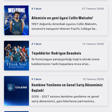
Collin Malcolm, bugün partnerimiz Anadolu Sağlık
Merkezi Hastanesi'nde kapsamlı sağlık
A Takım
27 Temmuz 2026
kontrollerinden geçti.
Ailemizin en yeni üyesi Collin Malcolm!
1997 doğumlu Amerikalı oyuncu Collin Malcolm,
üniversite kariyerini Warner Pacific College'da
tamamladıktan sonra profesyonel kariyerine
Gürcistan'da başladı.
A Takım
14 Temmuz 2026
Teşekkürler Rodrigue Beaubois
İki EuroLeague şampiyonluğu başta olmak üzere
kulübümüzün tarihi başarılara imza atan
kadrolarında yer alan Rodrigue Beaubois ile
yollarımızı ayırırken kendisine kulübümüze verdiği
emekler için teşekkür ederiz.
A Takım
13 Temmuz 2026
Kombine Yenileme ve Genel Satış Dönemimiz
Başladı!
2026 - 2027 sezonu kombine yenileme ve genel
satış dönemimiz, yeni biletleme partnerimiz
Bubilet'te başladı.