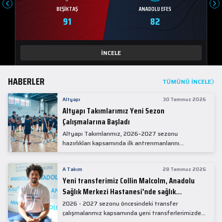
BEŞIKTAŞ
ANADOLU EFES
91
82
İNCELE
HABERLER
TÜMÜNÜ İNCELE
Altyapı
30 Temmuz 2026
Altyapı Takımlarımız Yeni Sezon
Çalışmalarına Başladı
Altyapı Takımlarımız, 2026–2027 sezonu
hazırlıkları kapsamında ilk antrenmanlarını
gerçekleştirdi.
A Takım
28 Temmuz 2026
Yeni transferimiz Collin Malcolm, Anadolu
Sağlık Merkezi Hastanesi'nde sağlık
kontrolünden geçti.
2026 - 2027 sezonu öncesindeki transfer
çalışmalarımız kapsamında yeni transferlerimizden