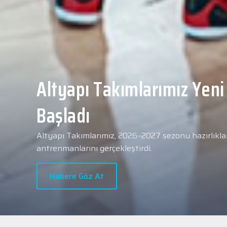
Yeni transferimiz Collin 
Merkezi Hastanesi'nde sa
geçti.
2026 - 2027 sezonu öncesindeki transfer çalışmal
transferlerimizden Collin Malcolm, bugün partneri
Hastanesi'nde kapsamlı sağlık kontrollerinden geçt
Habere Göz At