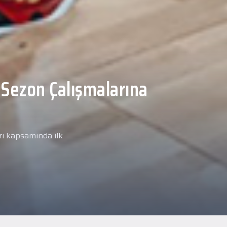
Malcolm, Anadolu Sağlık
ğlık kontrolünden
arımız kapsamında yeni
miz Anadolu Sağlık Merkezi
i.