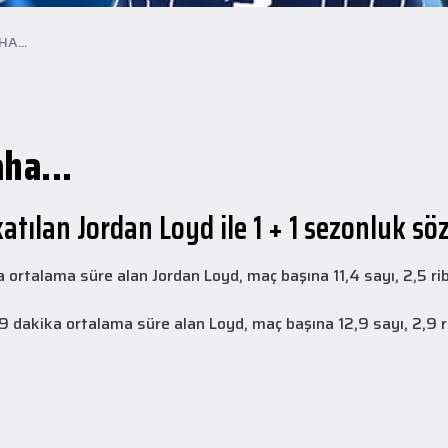
A...
aha...
ılan Jordan Loyd ile 1 + 1 sezonluk sö
A Takım
28 Temmuz 2026
alama süre alan Jordan Loyd, maç başına 11,4 sayı, 2,5 ribau
Yeni transferimiz Collin Malcolm, Anadolu
Sağlık Merkezi Hastanesi'nde sağlık
 dakika ortalama süre alan Loyd, maç başına 12,9 sayı, 2,9 ri
kontrolünden geçti.
2026 - 2027 sezonu öncesindeki transfer çalışmalarımız kapsamında
yeni transferlerimizden Collin Malcolm, bugün partnerimiz Anadolu
Sağlık Merkezi Hastanesi'nde kapsamlı sağlık kontrollerinden geçti.
DEVAMINI OKU