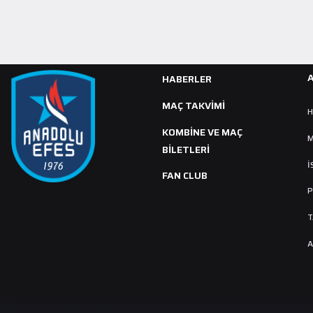
HABERLER
MAÇ TAKVIMI
H
KOMBİNE VE MAÇ
M
BİLETLERİ
İ
FAN CLUB
P
T
A