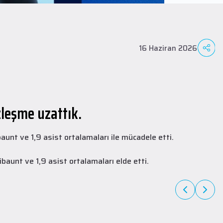
16 Haziran 2026
zleşme uzattık.
nt ve 1,9 asist ortalamaları ile mücadele etti.
A Takım
27 Temmuz 2026
Ailemizin en yeni üyesi Collin Malcolm!
baunt ve 1,9 asist ortalamaları elde etti.
1997 doğumlu Amerikalı oyuncu Collin Malcolm, üniversite kariyerini
Warner Pacific College'da tamamladıktan sonra profesyonel
kariyerine Gürcistan'da başladı.
DEVAMINI OKU