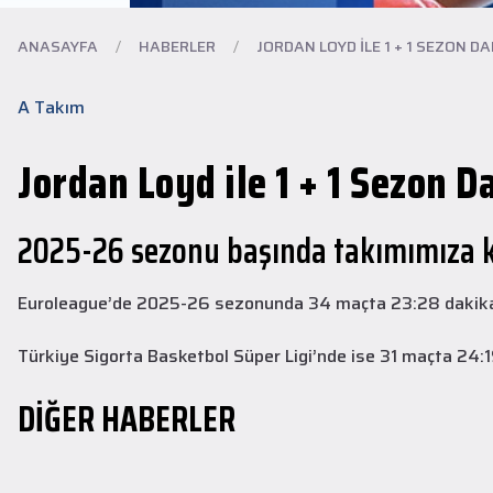
ANASAYFA
/
HABERLER
/
JORDAN LOYD ILE 1 + 1 SEZON DAH
A Takım
Jordan Loyd ile 1 + 1 Sezon D
2025-26 sezonu başında takımımıza kat
Altyapı
30 Temmuz 2026
Euroleague’de 2025-26 sezonunda 34 maçta 23:28 dakika ort
Altyapı Takımlarımız Yeni Sezon
Çalışmalarına Başladı
Türkiye Sigorta Basketbol Süper Ligi’nde ise 31 maçta 24:19
Altyapı Takımlarımız, 2026–2027 sezonu hazırlıkları kapsamında ilk
DİĞER HABERLER
antrenmanlarını gerçekleştirdi.
DEVAMINI OKU