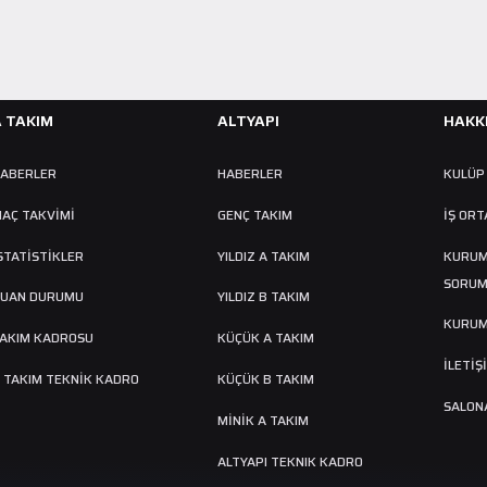
A TAKIM
ALTYAPI
HAKK
ABERLER
HABERLER
KULÜP
AÇ TAKVIMI
GENÇ TAKIM
İŞ ORT
STATİSTİKLER
YILDIZ A TAKIM
KURUM
SORUM
UAN DURUMU
YILDIZ B TAKIM
KURUM
AKIM KADROSU
KÜÇÜK A TAKIM
İLETİŞ
 TAKIM TEKNİK KADRO
KÜÇÜK B TAKIM
SALONA
MINIK A TAKIM
ALTYAPI TEKNIK KADRO