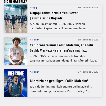
DİĞER HABERLER
Altyapı
30 Temmuz 2026
Altyapı Takımlarımız Yeni Sezon
Çalışmalarına Başladı
Altyapı Takımlarımız, 2026–2027 sezonu
hazırlıkları kapsamında ilk antrenmanlarını
gerçekleştirdi.
A Takım
28 Temmuz 2026
Yeni transferimiz Collin Malcolm, Anadolu
Sağlık Merkezi Hastanesi'nde sağlık
kontrolünden geçti.
2026 - 2027 sezonu öncesindeki transfer
çalışmalarımız kapsamında yeni transferlerimizden
Collin Malcolm, bugün partnerimiz Anadolu Sağlık
Merkezi Hastanesi'nde kapsamlı sağlık
A Takım
27 Temmuz 2026
kontrollerinden geçti.
Ailemizin en yeni üyesi Collin Malcolm!
1997 doğumlu Amerikalı oyuncu Collin Malcolm,
üniversite kariyerini Warner Pacific College'da
tamamladıktan sonra profesyonel kariyerine
Gürcistan'da başladı.