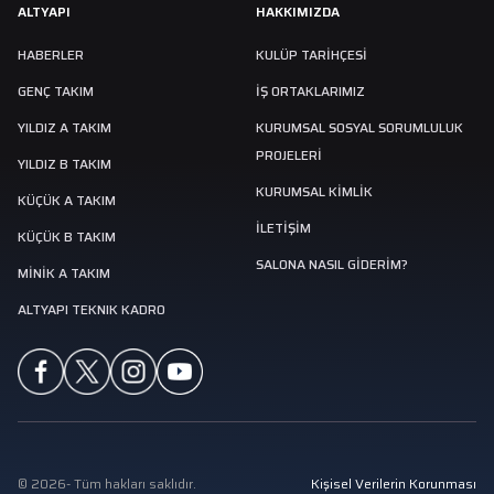
ALTYAPI
HAKKIMIZDA
HABERLER
KULÜP TARIHÇESI
GENÇ TAKIM
İŞ ORTAKLARIMIZ
YILDIZ A TAKIM
KURUMSAL SOSYAL SORUMLULUK
PROJELERİ
YILDIZ B TAKIM
KURUMSAL KİMLİK
KÜÇÜK A TAKIM
İLETİŞİM
KÜÇÜK B TAKIM
SALONA NASIL GIDERIM?
MINIK A TAKIM
ALTYAPI TEKNIK KADRO
©
2026
-
Tüm hakları saklıdır.
Kişisel Verilerin Korunması