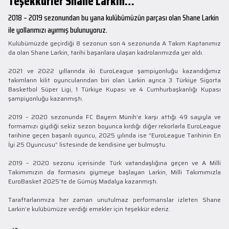
Teşekkürler Shane Larkin…
2018 – 2019 sezonundan bu yana kulübümüzün parçası olan Shane Larkin
ile yollarımızı ayırmış bulunuyoruz.
Kulübümüzde geçirdiği 8 sezonun son 4 sezonunda A Takım Kaptanımız
da olan Shane Larkin, tarihi başarılara ulaşan kadrolarımızda yer aldı.
2021 ve 2022 yıllarında iki EuroLeague şampiyonluğu kazandığımız
takımların kilit oyuncularından biri olan Larkin ayrıca 3 Türkiye Sigorta
Basketbol Süper Ligi, 1 Türkiye Kupası ve 4 Cumhurbaşkanlığı Kupası
şampiyonluğu kazanmıştı.
2019 – 2020 sezonunda FC Bayern Münih’e karşı attığı 49 sayıyla ve
formamızı giydiği sekiz sezon boyunca kırdığı diğer rekorlarla EuroLeague
tarihine geçen başarılı oyuncu, 2025 yılında ise “EuroLeague Tarihinin En
İyi 25 Oyuncusu” listesinde de kendisine yer bulmuştu.
2019 – 2020 sezonu içerisinde Türk vatandaşlığına geçen ve A Milli
Takımımızın da formasını giymeye başlayan Larkin, Milli Takımımızla
EuroBasket 2025’te de Gümüş Madalya kazanmıştı.
Taraftarlarımıza her zaman unutulmaz performanslar izleten Shane
Larkin’e kulübümüze verdiği emekler için teşekkür ederiz.