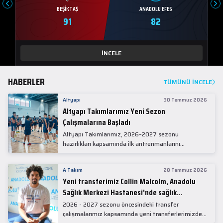
BEŞIKTAŞ
ANADOLU EFES
91
82
İNCELE
HABERLER
TÜMÜNÜ İNCELE
Altyapı
30 Temmuz 2026
Altyapı Takımlarımız Yeni Sezon
Çalışmalarına Başladı
Altyapı Takımlarımız, 2026–2027 sezonu
hazırlıkları kapsamında ilk antrenmanlarını
gerçekleştirdi.
A Takım
28 Temmuz 2026
Yeni transferimiz Collin Malcolm, Anadolu
Sağlık Merkezi Hastanesi'nde sağlık
kontrolünden geçti.
2026 - 2027 sezonu öncesindeki transfer
çalışmalarımız kapsamında yeni transferlerimizden