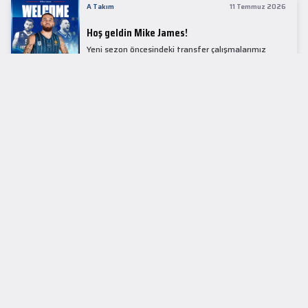
A Takım
11 Temmuz 2026
Hoş geldin Mike James!
Yeni sezon öncesindeki transfer çalışmalarımız
kapsamında Avrupa basketbolunun simge
isimlerinden Mike James ile 1+1 sezonluk sözleşme
imzaladık.
LİDER TABLOSU
EuroLeague
KUPALAR