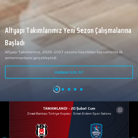
Altyapı Takımlarımız Yeni Sezon Çalışmalarına
Başladı
Altyapı Takımlarımız, 2026–2027 sezonu hazırlıkları kapsamında ilk
antrenmanlarını gerçekleştirdi.
Habere Göz At
TAMAMLANDI - 20 Şubat Cum
Ziraat Bankası Türkiye Kupası
-
Sinan Erdem Spor Salonu