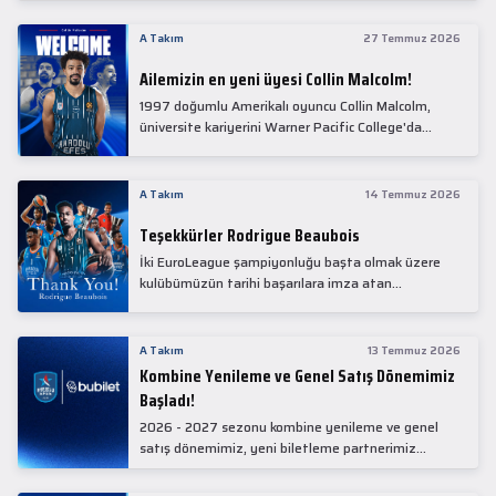
Collin Malcolm, bugün partnerimiz Anadolu Sağlık
Merkezi Hastanesi'nde kapsamlı sağlık
A Takım
27 Temmuz 2026
kontrollerinden geçti.
Ailemizin en yeni üyesi Collin Malcolm!
1997 doğumlu Amerikalı oyuncu Collin Malcolm,
üniversite kariyerini Warner Pacific College'da
tamamladıktan sonra profesyonel kariyerine
Gürcistan'da başladı.
A Takım
14 Temmuz 2026
Teşekkürler Rodrigue Beaubois
İki EuroLeague şampiyonluğu başta olmak üzere
kulübümüzün tarihi başarılara imza atan
kadrolarında yer alan Rodrigue Beaubois ile
yollarımızı ayırırken kendisine kulübümüze verdiği
emekler için teşekkür ederiz.
A Takım
13 Temmuz 2026
Kombine Yenileme ve Genel Satış Dönemimiz
Başladı!
2026 - 2027 sezonu kombine yenileme ve genel
satış dönemimiz, yeni biletleme partnerimiz
Bubilet'te başladı.